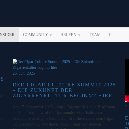
INSIDER
COMMUNITY
HELFEN
TEAM
26. Juni 2025
KS
DER CIGAR CULTURE SUMMIT 2025
– DIE ZUKUNFT DER
ZIGARRENKULTUR BEGINNT HIER
se
1.
Am 17. September 2025 – einen Tag vor offizieller Eröffnung
der InterTabac – wird die Dortmunder Messehalle zum
E
Schauplatz eines ganz besonderen Branchenevents: dem Cigar
eue
1
Culture Summit. Was dieses neue Format von anderen
R