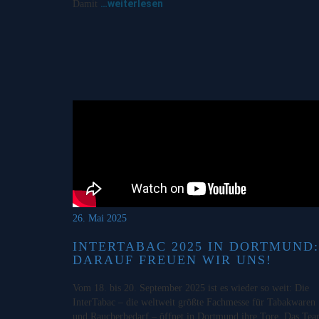
…weiterlesen
Damit
26. Mai 2025
INTERTABAC 2025 IN DORTMUND:
DARAUF FREUEN WIR UNS!
Vom 18. bis 20. September 2025 ist es wieder so weit: Die
InterTabac – die weltweit größte Fachmesse für Tabakwaren
und Raucherbedarf – öffnet in Dortmund ihre Tore. Das Te