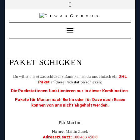
YOUTUBE
FACEBOOK
FACEBOOK
PATREON
INSTAGRAM
TIKTOK
TWITCH
Skip
to
content
Toggle
Navigation
PAKET SCHICKEN
Du willst uns etwas schicken? Dann kannst du uns einfach ein
DHL
Paket
an diese Packstation schicken
:
Die Packstationen funktionieren nur in dieser Kombination.
Pakete für Martin nach Berlin oder für Dave nach Essen
können von uns nicht abgeholt werden.
Für Martin:
Name:
Martin Zurek
Adresszusatz:
100 463 450 8