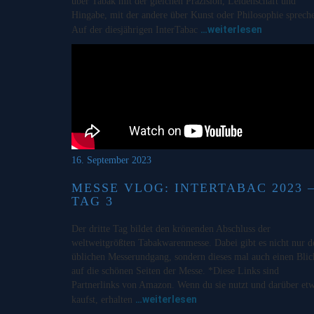
über Tabak mit der gleichen Präzision, Leidenschaft und
Hingabe, mit der andere über Kunst oder Philosophie sprech
…weiterlesen
Auf der diesjährigen InterTabac
16. September 2023
MESSE VLOG: INTERTABAC 2023 
TAG 3
Der dritte Tag bildet den krönenden Abschluss der
weltweitgrößten Tabakwarenmesse. Dabei gibt es nicht nur d
üblichen Messerundgang, sondern dieses mal auch einen Blic
auf die schönen Seiten der Messe. *Diese Links sind
Partnerlinks von Amazon. Wenn du sie nutzt und darüber et
…weiterlesen
kaufst, erhalten