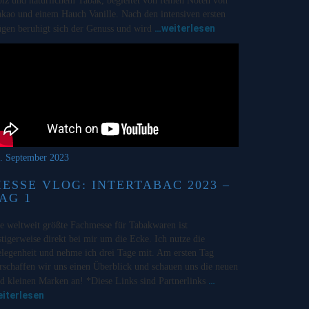
lz und natürlichem Tabak, begleitet von feinen Noten von
kao und einem Hauch Vanille. Nach den intensiven ersten
…weiterlesen
gen beruhigt sich der Genuss und wird
. September 2023
ESSE VLOG: INTERTABAC 2023 –
AG 1
e weltweit größte Fachmesse für Tabakwaren ist
stigerweise direkt bei mir um die Ecke. Ich nutze die
legenheit und nehme ich drei Tage mit. Am ersten Tag
rschaffen wir uns einen Überblick und schauen uns die neuen
…
d kleinen Marken an! *Diese Links sind Partnerlinks
eiterlesen