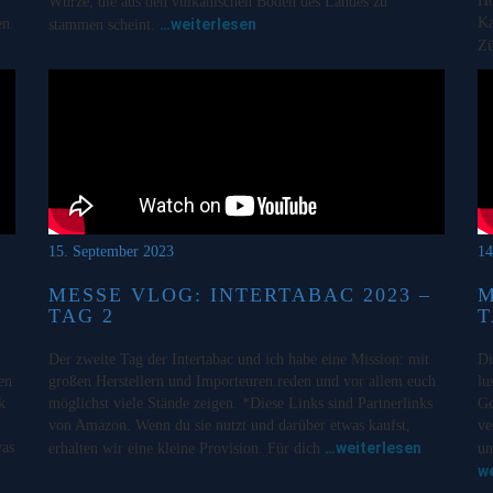
Ho
Würze, die aus den vulkanischen Böden des Landes zu
Ka
en.
…weiterlesen
stammen scheint.
Zü
15. September 2023
14
–
MESSE VLOG: INTERTABAC 2023 –
M
TAG 2
T
Der zweite Tag der Intertabac und ich habe eine Mission: mit
Di
en
großen Herstellern und Importeuren reden und vor allem euch
lu
k
möglichst viele Stände zeigen. *Diese Links sind Partnerlinks
Ge
von Amazon. Wenn du sie nutzt und darüber etwas kaufst,
ve
was
…weiterlesen
erhalten wir eine kleine Provision. Für dich
un
w