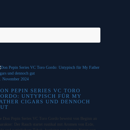
. November 2024
ON PEPIN SERIES VC TORO
ORDO: UNTYPISCH FÜR MY
ATHER CIGARS UND DENNOCH
GUT
e Don Pepin Series VC Toro Gordo beweist von Beginn an
arakter: Der Rauch startet rustikal mit Aromen von Erde,