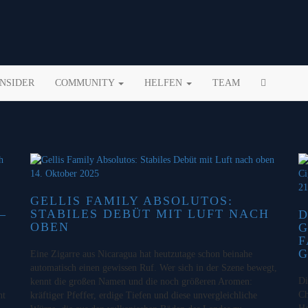
INSIDER
COMMUNITY
HELFEN
TEAM
14. Oktober 2025
21
GELLIS FAMILY ABSOLUTOS:
STABILES DEBÜT MIT LUFT NACH
–
D
OBEN
G
F
Eine Zigarre aus Nicaragua hat heutzutage schon beinahe
automatisch einen gewissen Ruf. Wer sich in der Szene bewegt,
Di
kennt die großen Namen und die noch größeren Aromen:
Ch
ht
kräftiger Pfeffer, erdige Tiefen und diese unvergleichliche