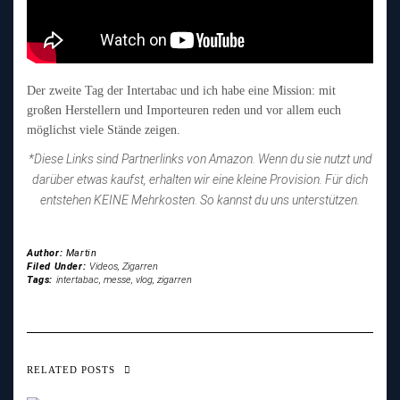
Der zweite Tag der Intertabac und ich habe eine Mission: mit
großen Herstellern und Importeuren reden und vor allem euch
möglichst viele Stände zeigen.
*Diese Links sind Partnerlinks von Amazon. Wenn du sie nutzt und
darüber etwas kaufst, erhalten wir eine kleine Provision. Für dich
entstehen KEINE Mehrkosten. So kannst du uns unterstützen.
Author:
Martin
Filed Under:
Videos
,
Zigarren
Tags:
intertabac
,
messe
,
vlog
,
zigarren
RELATED POSTS