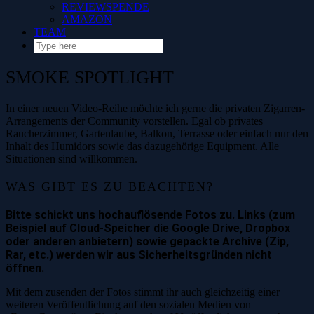
REVIEWSPENDE
AMAZON
TEAM
SMOKE SPOTLIGHT
In einer neuen Video-Reihe möchte ich gerne die privaten Zigarren-
Arrangements der Community vorstellen. Egal ob privates
Raucherzimmer, Gartenlaube, Balkon, Terrasse oder einfach nur den
Inhalt des Humidors sowie das dazugehörige Equipment. Alle
Situationen sind willkommen.
WAS GIBT ES ZU BEACHTEN?
Bitte schickt uns hochauflösende Fotos zu. Links (zum
Beispiel auf Cloud-Speicher die Google Drive, Dropbox
oder anderen anbietern) sowie gepackte Archive (Zip,
Rar, etc.) werden wir aus Sicherheitsgründen nicht
öffnen.
Mit dem zusenden der Fotos stimmt ihr auch gleichzeitig einer
weiteren Veröffentlichung auf den sozialen Medien von