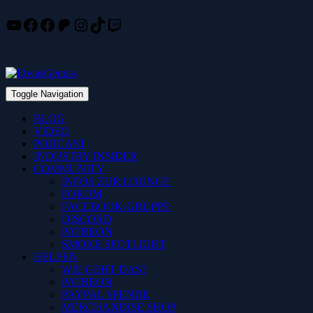
YouTube
Facebook
Facebook
Patreon
Instagram
TikTok
Twitch
Skip
to
content
Toggle Navigation
BLOG
VIDEO
PODCAST
INDUSTRY INSIDER
COMMUNITY
INFOS ZUR LOUNGE
FORUM
FACEBOOK-GRUPPE
DISCORD
PATREON
SMOKE SPOTLIGHT
HELFEN
WIE GEHT DAS?
PATREON
PAYPAL SPENDE
MERCHANDISE SHOP