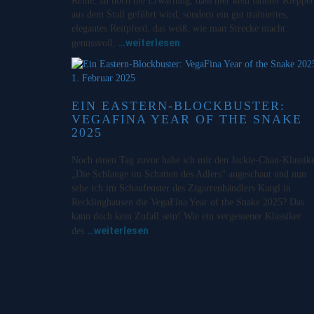
Reihe, zu hoch die Erwartung, dass hier kein lahmer Klepper
aus dem Stall geführt wird, sondern ein gut trainiertes,
elegantes Reitpferd, das weiß, wie man Strecke macht:
…weiterlesen
genussvoll,
1. Februar 2025
EIN EASTERN-BLOCKBUSTER:
VEGAFINA YEAR OF THE SNAKE
2025
Noch einen Tag zuvor habe ich mir den Jackie-Chan-Klassik
„Die Schlange im Schatten des Adlers“ angeschaut und nun
sehe ich im Schaufenster des Zigarrenhändlers Kargl in
Recklinghausen die VegaFina Year of the Snake 2025? Das
kann doch kein Zufall sein! Wie ein vergessener Klassiker
…weiterlesen
des