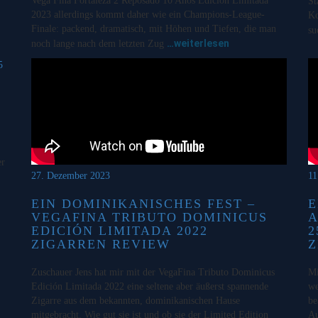
Vega Fina Fortaleza 2 Reposado 10 Años Edición Limitada
St
2023 allerdings kommt daher wie ein Champions-League-
Ko
Finale: packend, dramatisch, mit Höhen und Tiefen, die man
su
…weiterlesen
noch lange nach dem letzten Zug
er
27. Dezember 2023
11
EIN DOMINIKANISCHES FEST –
E
VEGAFINA TRIBUTO DOMINICUS
A
EDICIÓN LIMITADA 2022
2
ZIGARREN REVIEW
Z
Zuschauer Jens hat mir mit der VegaFina Tributo Dominicus
Mi
Edición Limitada 2022 eine seltene aber äußerst spannende
we
Zigarre aus dem bekannten, dominikanischen Hause
be
mitgebracht. Wie gut sie ist und ob sie der Limited Edition
Au