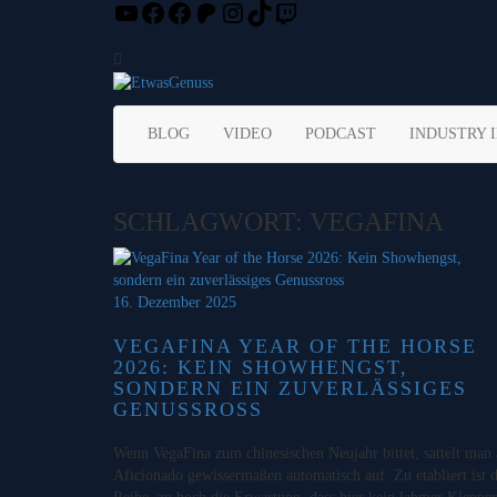
YouTube
Facebook
Facebook
Patreon
Instagram
TikTok
Twitch
Skip
to
content
BLOG
VIDEO
PODCAST
INDUSTRY 
SCHLAGWORT:
VEGAFINA
16. Dezember 2025
VEGAFINA YEAR OF THE HORSE
2026: KEIN SHOWHENGST,
SONDERN EIN ZUVERLÄSSIGES
GENUSSROSS
Wenn VegaFina zum chinesischen Neujahr bittet, sattelt man 
Aficionado gewissermaßen automatisch auf. Zu etabliert ist d