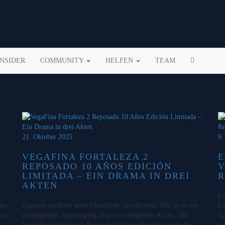
INSIDER
COMMUNITY
HELFEN
TEAM
21. Oktober 2025
9.
VEGAFINA FORTALEZA 2
E
REPOSADO 10 AÑOS EDICIÓN
V
LIMITADA – EIN DRAMA IN DREI
R
AKTEN
Es
als
Zigarren erzählen unterschiedliche Geschichten: Mal ist es ein
Ex
ie
sonntäglicher Spaziergang, mal ein turbulenter Krimi. Die
Ve