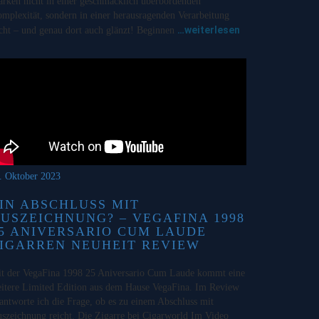
ärken nicht in einer geschmacklich überbordenden
mplexität, sondern in einer herausragenden Verarbeitung
…weiterlesen
cht – und genau dort auch glänzt! Beginnen
. Oktober 2023
IN ABSCHLUSS MIT
USZEICHNUNG? – VEGAFINA 1998
5 ANIVERSARIO CUM LAUDE
IGARREN NEUHEIT REVIEW
t der VegaFina 1998 25 Aniversario Cum Laude kommt eine
itere Limited Edition aus dem Hause VegaFina. Im Review
antworte ich die Frage, ob es zu einem Abschluss mit
szeichnung reicht. Die Zigarre bei Cigarworld Im Video