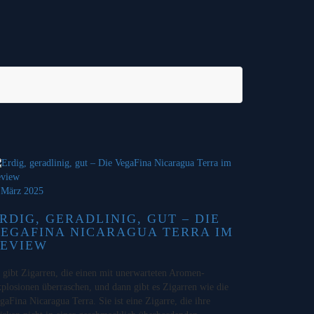
 März 2025
RDIG, GERADLINIG, GUT – DIE
EGAFINA NICARAGUA TERRA IM
EVIEW
 gibt Zigarren, die einen mit unerwarteten Aromen-
plosionen überraschen, und dann gibt es Zigarren wie die
gaFina Nicaragua Terra. Sie ist eine Zigarre, die ihre