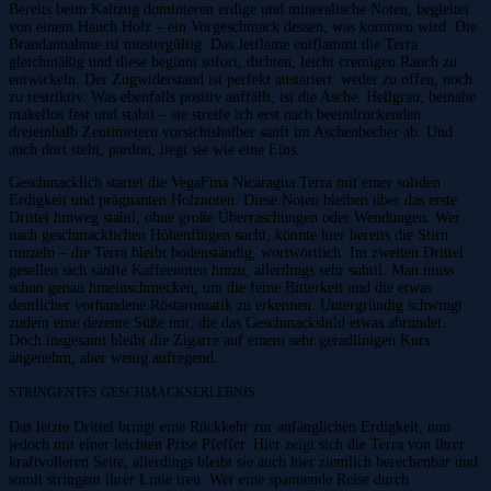
Bereits beim Kaltzug dominieren erdige und mineralische Noten, begleitet
von einem Hauch Holz – ein Vorgeschmack dessen, was kommen wird. Die
Brandannahme ist mustergültig. Das Jetflame entflammt die Terra
gleichmäßig und diese beginnt sofort, dichten, leicht cremigen Rauch zu
entwickeln. Der Zugwiderstand ist perfekt austariert: weder zu offen, noch
zu restriktiv. Was ebenfalls positiv auffällt, ist die Asche. Hellgrau, beinahe
makellos fest und stabil – sie streife ich erst nach beeindruckenden
dreieinhalb Zentimetern vorsichtshalber sanft im Aschenbecher ab. Und
auch dort steht, pardon, liegt sie wie eine Eins.
Geschmacklich startet die VegaFina Nicaragua Terra mit einer soliden
Erdigkeit und prägnanten Holznoten. Diese Noten bleiben über das erste
Drittel hinweg stabil, ohne große Überraschungen oder Wendungen. Wer
nach geschmacklichen Höhenflügen sucht, könnte hier bereits die Stirn
runzeln – die Terra bleibt bodenständig, wortwörtlich. Im zweiten Drittel
gesellen sich sanfte Kaffeenoten hinzu, allerdings sehr subtil. Man muss
schon genau hineinschmecken, um die feine Bitterkeit und die etwas
deutlicher vorhandene Röstaromatik zu erkennen. Untergründig schwingt
zudem eine dezente Süße mit, die das Geschmacksbild etwas abrundet.
Doch insgesamt bleibt die Zigarre auf einem sehr geradlinigen Kurs:
angenehm, aber wenig aufregend.
STRINGENTES GESCHMACKSERLEBNIS
Das letzte Drittel bringt eine Rückkehr zur anfänglichen Erdigkeit, nun
jedoch mit einer leichten Prise Pfeffer. Hier zeigt sich die Terra von ihrer
kraftvolleren Seite, allerdings bleibt sie auch hier ziemlich berechenbar und
somit stringent ihrer Linie treu. Wer eine spannende Reise durch