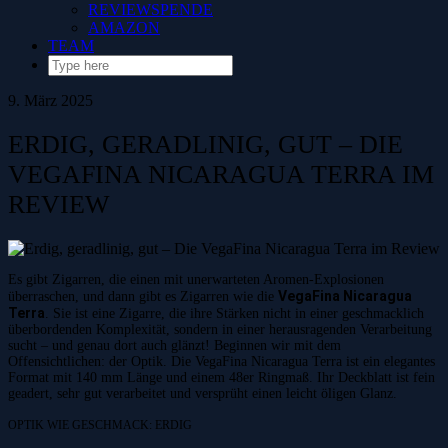
REVIEWSPENDE
AMAZON
TEAM
9. März 2025
ERDIG, GERADLINIG, GUT – DIE
VEGAFINA NICARAGUA TERRA IM
REVIEW
Es gibt Zigarren, die einen mit unerwarteten Aromen-Explosionen
VegaFina Nicaragua
überraschen, und dann gibt es Zigarren wie die
Terra
. Sie ist eine Zigarre, die ihre Stärken nicht in einer geschmacklich
überbordenden Komplexität, sondern in einer herausragenden Verarbeitung
sucht – und genau dort auch glänzt! Beginnen wir mit dem
Offensichtlichen: der Optik. Die VegaFina Nicaragua Terra ist ein elegantes
Format mit 140 mm Länge und einem 48er Ringmaß. Ihr Deckblatt ist fein
geadert, sehr gut verarbeitet und versprüht einen leicht öligen Glanz.
OPTIK WIE GESCHMACK: ERDIG