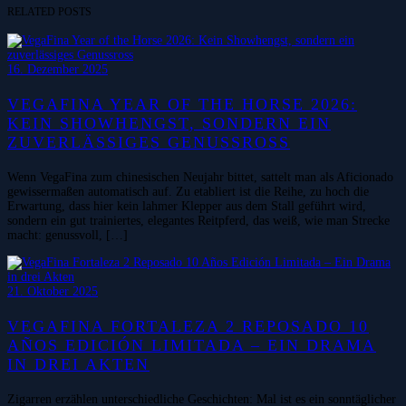
RELATED POSTS
16. Dezember 2025
VEGAFINA YEAR OF THE HORSE 2026:
KEIN SHOWHENGST, SONDERN EIN
ZUVERLÄSSIGES GENUSSROSS
Wenn VegaFina zum chinesischen Neujahr bittet, sattelt man als Aficionado
gewissermaßen automatisch auf. Zu etabliert ist die Reihe, zu hoch die
Erwartung, dass hier kein lahmer Klepper aus dem Stall geführt wird,
sondern ein gut trainiertes, elegantes Reitpferd, das weiß, wie man Strecke
macht: genussvoll, […]
21. Oktober 2025
VEGAFINA FORTALEZA 2 REPOSADO 10
AÑOS EDICIÓN LIMITADA – EIN DRAMA
IN DREI AKTEN
Zigarren erzählen unterschiedliche Geschichten: Mal ist es ein sonntäglicher