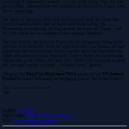
wechselnde Aromenwelten erwartet, wird hier nicht fündig. Aber wer eine
gleichmäßige, unkomplizierte und verlässlich gut konstruierte Zigarre sucht,
ist hier goldrichtig.
Die VegaFina Nicaragua Terra mag geschmacklich nicht auf einem Top-
Level mithalten können, aber sie macht auch Vieles richtig. Die
Verarbeitung ist erstklassig, der Zug optimal, die Asche ein Traum – und
für 7,30 € bietet sie ein exzellentes Preis-Leistungs-Verhältnis.
Wer eine ehrliche, gut gemachte Zigarre für den entspannten Alltag sucht,
wird hier nicht enttäuscht. Doch für anspruchsvollere Aficionados, die nach
komplexen und vielschichtigen Aromen suchen, bleibt die Terra eher eine
solide, aber etwas monotone Begleiterin. Unterm Strich: Ein zuverlässiger
Genuss ohne große Höhen, aber auch ohne Tiefen. Und manchmal ist genau
das, was man braucht. Sie bleibt – im besten Sinne – geerdet.
VegaFina Nicaragua Terra
5th Avenue
Übrigens: Die
wurde uns von
Products
zwecks Verkostung zur Verfügung gestellt. Herzlichen Dank!
Etwas Genuss wünscht euch
Toto
Author:
Thorsten
Filed Under:
Blog
,
Featured
,
Zigarren
Tags:
terra
,
vega fina
,
vegafina