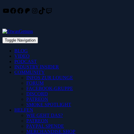
YouTube
Facebook
Facebook
Patreon
Instagram
TikTok
Twitch
Skip
to
content
Toggle Navigation
BLOG
VIDEO
PODCAST
INDUSTRY INSIDER
COMMUNITY
INFOS ZUR LOUNGE
FORUM
FACEBOOK-GRUPPE
DISCORD
PATREON
SMOKE SPOTLIGHT
HELFEN
WIE GEHT DAS?
PATREON
PAYPAL SPENDE
MERCHANDISE SHOP