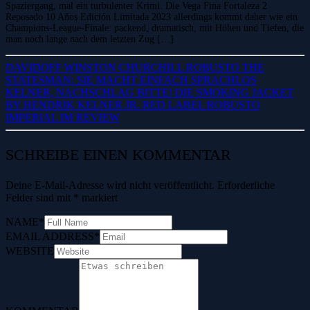
Spaziergang, mal ein turbulenter Krimi. Die Vega Fina Fortaleza 2
Reposado 10 Años Edición Limitada 2023 allerdings kommt daher wie ein
Champions-League-Finale: packend, dramatisch, mit Höhen und Tiefen, die
man noch lange nach dem letzten Zug […]
DAVIDOFF WINSTON CHURCHILL ROBUSTO THE
STATESMAN: SIE MACHT EINFACH SPRACHLOS
KELNER, NACHSCHLAG BITTE! DIE SMOKING JACKET
BY HENDRIK KELNER JR. RED LABEL ROBUSTO
IMPERIAL IM REVIEW
SCHREIBE EINEN KOMMENTAR
Deine E-Mail-Adresse wird nicht veröffentlicht.
Erforderliche
Felder sind mit
*
markiert
NAME
*
EMAIL ADDRESS
*
WEBSITE