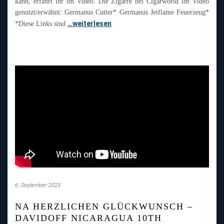
kann, erfahrt ihr im Video. Die Zigarre bei Cigarworld Im Video
genutzt/erwähnt: Germanus Cutter* Germanus Jetflame Feuerzeug*
…weiterlesen
*Diese Links sind
6. September 2023
NA HERZLICHEN GLÜCKWUNSCH –
DAVIDOFF NICARAGUA 10TH