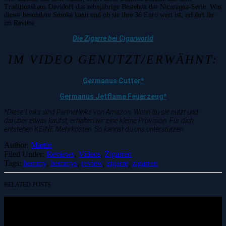
Traditionshaus Davidoff das zehnjährige Bestehen der Nicaragua-Serie. Was
dieser besondere Smoke kann und ob sie ihre 36 Euro wert ist, erfahrt ihr
im Review
Die Zigarre bei Cigarworld
IM VIDEO GENUTZT/ERWÄHNT:
Germanus Cutter*
Germanus Jetflame Feuerzeug*
*Diese Links sind Partnerlinks von Amazon. Wenn du sie nutzt und
darüber etwas kaufst, erhalten wir eine kleine Provision. Für dich
entstehen KEINE Mehrkosten. So kannst du uns unterstützen.
Author:
Martin
Filed Under:
Reviews
,
Videos
,
Zigarren
Tags:
hemmy
,
hemmys
,
review
,
zigarre
,
zigarren
RELATED POSTS