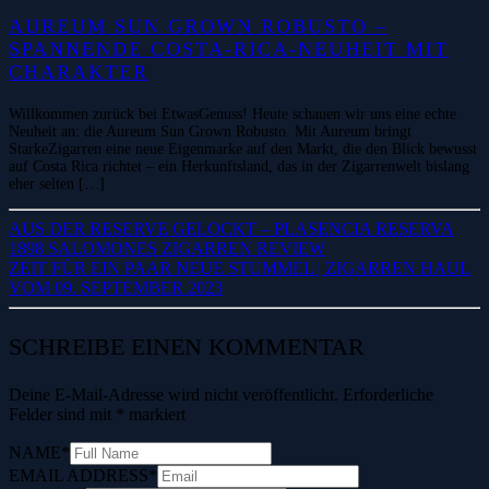
AUREUM SUN GROWN ROBUSTO –
SPANNENDE COSTA-RICA-NEUHEIT MIT
CHARAKTER
Willkommen zurück bei EtwasGenuss! Heute schauen wir uns eine echte
Neuheit an: die Aureum Sun Grown Robusto. Mit Aureum bringt
StarkeZigarren eine neue Eigenmarke auf den Markt, die den Blick bewusst
auf Costa Rica richtet – ein Herkunftsland, das in der Zigarrenwelt bislang
eher selten […]
AUS DER RESERVE GELOCKT – PLASENCIA RESERVA
1898 SALOMONES ZIGARREN REVIEW
ZEIT FÜR EIN PAAR NEUE STUMMEL | ZIGARREN HAUL
VOM 09. SEPTEMBER 2023
SCHREIBE EINEN KOMMENTAR
Deine E-Mail-Adresse wird nicht veröffentlicht.
Erforderliche
Felder sind mit
*
markiert
NAME
*
EMAIL ADDRESS
*