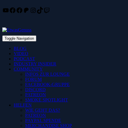
YouTube
Facebook
Facebook
Patreon
Instagram
TikTok
Twitch
Skip
to
content
Toggle Navigation
BLOG
VIDEO
PODCAST
INDUSTRY INSIDER
COMMUNITY
INFOS ZUR LOUNGE
FORUM
FACEBOOK-GRUPPE
DISCORD
PATREON
SMOKE SPOTLIGHT
HELFEN
WIE GEHT DAS?
PATREON
PAYPAL SPENDE
MERCHANDISE SHOP