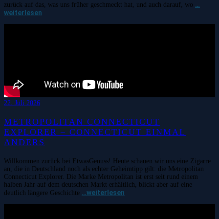
…
zurück auf das, was uns früher geschmeckt hat, und auch darauf, wo
weiterlesen
22. Juli 2026
METROPOLITAN CONNECTICUT
EXPLORER – CONNECTICUT EINMAL
ANDERS
Willkommen zurück bei EtwasGenuss! Heute schauen wir uns eine Zigarre
an, die in Deutschland noch als echter Geheimtipp gilt: die Metropolitan
Connecticut Explorer. Die Marke Metropolitan ist erst seit rund einem
halben Jahr auf dem deutschen Markt erhältlich, blickt aber auf eine
…weiterlesen
deutlich längere Geschichte