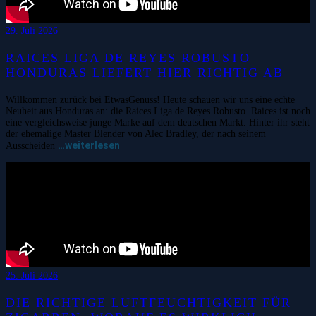
29. Juli 2026
RAICES LIGA DE REYES ROBUSTO –
HONDURAS LIEFERT HIER RICHTIG AB
Willkommen zurück bei EtwasGenuss! Heute schauen wir uns eine echte
Neuheit aus Honduras an: die Raices Liga de Reyes Robusto. Raices ist noch
eine vergleichsweise junge Marke auf dem deutschen Markt. Hinter ihr steht
der ehemalige Master Blender von Alec Bradley, der nach seinem
…weiterlesen
Ausscheiden
25. Juli 2026
DIE RICHTIGE LUFTFEUCHTIGKEIT FÜR