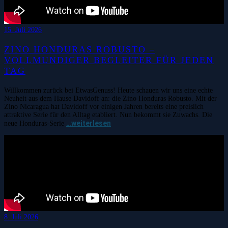
15. Juli 2026
ZINO HONDURAS ROBUSTO –
VOLLMUNDIGER BEGLEITER FÜR JEDEN
TAG
Willkommen zurück bei EtwasGenuss! Heute schauen wir uns eine echte
Neuheit aus dem Hause Davidoff an: die Zino Honduras Robusto. Mit der
Zino Nicaragua hat Davidoff vor einigen Jahren bereits eine preislich
attraktive Serie für den Alltag etabliert. Nun bekommt sie Zuwachs. Die
…weiterlesen
neue Honduras-Serie
8. Juli 2026