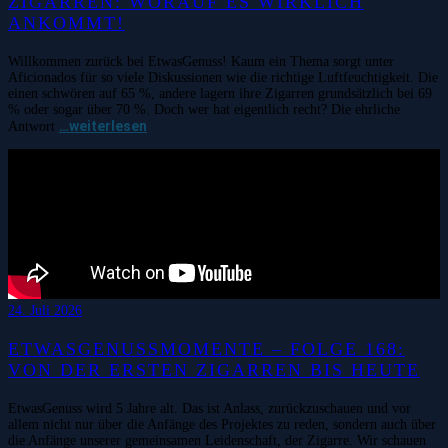
ZIGARREN: WORAUF ES WIRKLICH
ANKOMMT!
Willkommen zurück bei EtwasGenuss! Kaum ein Thema sorgt unter
Aficionados für so viele Diskussionen wie die richtige Luftfeuchtigkeit. Die
einen schwören auf 65 %, andere lagern ihre Zigarren grundsätzlich bei 69
% oder sogar über 70 %. Doch wer hat eigentlich recht? Die ehrliche
…weiterlesen
Antwort
24. Juli 2026
ETWASGENUSSMOMENTE – FOLGE 168:
VON DER ERSTEN ZIGARREN BIS HEUTE
EtwasGenuss wird 5 Jahre alt. Das ist Anlass, zurückzuschauen und vor
allem nicht nur über die Anfänge des Projektes zu reden, sondern auch über
die Anfänge unserer gemeinsamen Leidenschaft, der Zigarre. Wir schauen