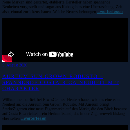
Neue Marken sind gestartet, etablierte Hersteller haben spannende
Neuheiten vorgestellt und sogar aus Kuba gab es eine Überraschung. Zeit
…weiterlesen
also, einmal zurückzuschauen. Welche Neuerscheinungen
5. August 2026
AUREUM SUN GROWN ROBUSTO –
SPANNENDE COSTA-RICA-NEUHEIT MIT
CHARAKTER
Willkommen zurück bei EtwasGenuss! Heute schauen wir uns eine echte
Neuheit an: die Aureum Sun Grown Robusto. Mit Aureum bringt
StarkeZigarren eine neue Eigenmarke auf den Markt, die den Blick bewusst
auf Costa Rica richtet – ein Herkunftsland, das in der Zigarrenwelt bislang
…weiterlesen
eher selten