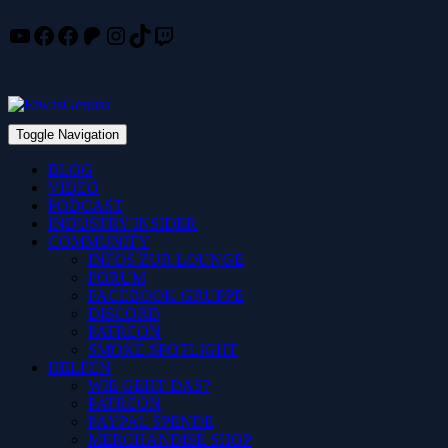
YouTube
Facebook
Facebook
Patreon
Instagram
TikTok
Twitch
Skip
to
content
Toggle Navigation
BLOG
VIDEO
PODCAST
INDUSTRY INSIDER
COMMUNITY
INFOS ZUR LOUNGE
FORUM
FACEBOOK-GRUPPE
DISCORD
PATREON
SMOKE SPOTLIGHT
HELFEN
WIE GEHT DAS?
PATREON
PAYPAL SPENDE
MERCHANDISE SHOP