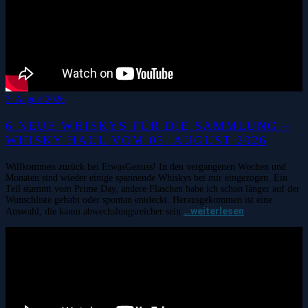
3. August 2026
6 NEUE WHISKYS FÜR DIE SAMMLUNG –
WHISKY HAUL VOM 03. AUGUST 2026
Willkommen zurück bei EtwasGenuss! In den vergangenen Wochen und
Monaten sind wieder einige spannende Whiskys bei mir eingezogen. Ein
Teil stammt vom Prime Day, andere Flaschen habe ich schon länger auf der
Wunschliste gehabt oder spontan entdeckt. Herausgekommen ist eine
…weiterlesen
Auswahl, die kaum abwechslungsreicher sein