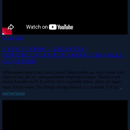
18. Juli 2026
5 FÜR 75 EURO – ZIGARREN-
EMPFEHLUNGEN FÜR ANSPRUCHSVOLLE
GENIESSER
Willkommen zurück bei EtwasGenuss! Heute stellen wir euch wieder fünf
Zigarren vor, die wir uneingeschränkt empfehlen können. Nachdem wir
bereits Sampler bis 25 € und bis 50 € vorgestellt haben, gehen wir heute
…
einen Schritt weiter. Das Budget beträgt diesmal: 👉 maximal 75 € für
weiterlesen