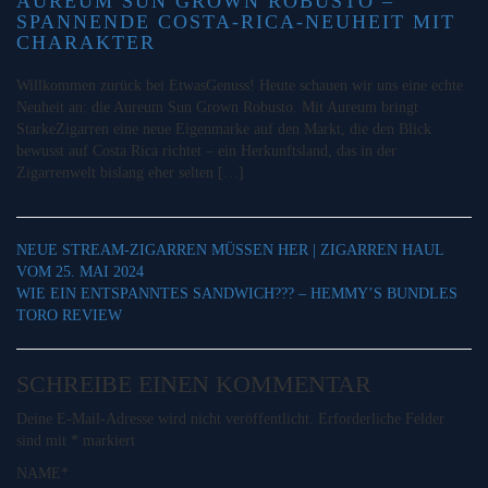
AUREUM SUN GROWN ROBUSTO –
SPANNENDE COSTA-RICA-NEUHEIT MIT
CHARAKTER
Willkommen zurück bei EtwasGenuss! Heute schauen wir uns eine echte
Neuheit an: die Aureum Sun Grown Robusto. Mit Aureum bringt
StarkeZigarren eine neue Eigenmarke auf den Markt, die den Blick
bewusst auf Costa Rica richtet – ein Herkunftsland, das in der
Zigarrenwelt bislang eher selten […]
NEUE STREAM-ZIGARREN MÜSSEN HER | ZIGARREN HAUL
VOM 25. MAI 2024
WIE EIN ENTSPANNTES SANDWICH??? – HEMMY’S BUNDLES
TORO REVIEW
SCHREIBE EINEN KOMMENTAR
Deine E-Mail-Adresse wird nicht veröffentlicht.
Erforderliche Felder
sind mit
*
markiert
NAME
*