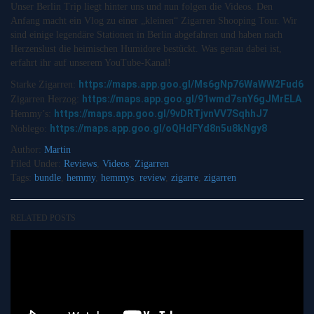
Unser Berlin Trip liegt hinter uns und nun folgen die Videos. Den
Anfang macht ein Vlog zu einer „kleinen“ Zigarren Shooping Tour. Wir
sind einige legendäre Stationen in Berlin abgefahren und haben nach
Herzenslust die heimischen Humidore bestückt. Was genau dabei ist,
erfahrt ihr auf unserem YouTube-Kanal!
https://maps.app.goo.gl/Ms6gNp76WaWW2Fud6
Starke Zigarren:
https://maps.app.goo.gl/91wmd7snY6gJMrELA
Zigarren Herzog:
https://maps.app.goo.gl/9vDRTjvnVV7SqhhJ7
Hemmy’s:
https://maps.app.goo.gl/oQHdFYd8n5u8kNgy8
Noblego:
Author:
Martin
Filed Under:
Reviews
,
Videos
,
Zigarren
Tags:
bundle
,
hemmy
,
hemmys
,
review
,
zigarre
,
zigarren
RELATED POSTS