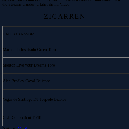
die Streams wandert erfahrt ihr im Video.
ZIGARREN
CAO BX3 Robusto
Macanudo Inspirado Green Toro
Skelton Live your Dreams Toro
Alec Bradley Coyol Belicoso
Vegas de Santiago D8 Torpedo Bicolor
CLE Connecticut 11/18
Author:
Martin