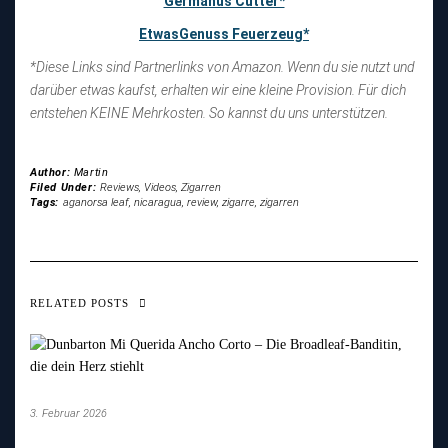
Germanus Cutter*
EtwasGenuss Feuerzeug*
*Diese Links sind Partnerlinks von Amazon. Wenn du sie nutzt und
darüber etwas kaufst, erhalten wir eine kleine Provision. Für dich
entstehen KEINE Mehrkosten. So kannst du uns unterstützen.
Author:
Martin
Filed Under:
Reviews
,
Videos
,
Zigarren
Tags:
aganorsa leaf
,
nicaragua
,
review
,
zigarre
,
zigarren
RELATED POSTS
3. Februar 2026