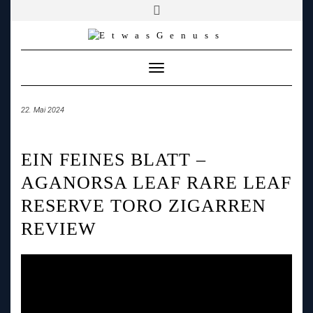
YOUTUBE
FACEBOOK
FACEBOOK
PATREON
INSTAGRAM
TIKTOK
TWITCH
Skip
to
content
Toggle
Navigation
22. Mai 2024
EIN FEINES BLATT –
AGANORSA LEAF RARE LEAF
RESERVE TORO ZIGARREN
REVIEW