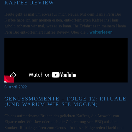
KAFFEE REVIEW
Heute geht es mal um etwas für mich Neues. Mit dem Hania Peru Bio
Kaffee habe ich mir meinen ersten, entkoffeinierten Kaffee ins Haus
geholt. schauen wir mal, was er so kann. Ihr Erfahrt es in meinem Hania
…weiterlesen
Peru Bio entkoffeiniert Kaffee Review. Über die
6. April 2022
GENUSSMOMENTE – FOLGE 12: RITUALE
(UND WARUM WIR SIE MÖGEN)
Ob das aufmerksame Brühen des geliebten Kaffees, die Auswahl von
Zigarre oder Whiskey oder auch die Zubereitung von BBQ auf dem
Smoker: Rituale gehören zum Genuss. In dieser Folge reden David und