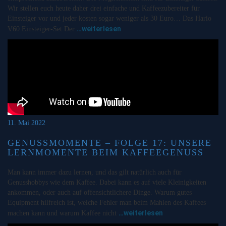
Wir stellen euch heute daher drei einfache und Kaffeezubereiter für
Einsteiger vor und jeder kosten sogar weniger als 30 Euro… Das Hario
…weiterlesen
V60 Einsteiger-Set Der
11. Mai 2022
GENUSSMOMENTE – FOLGE 17: UNSERE
LERNMOMENTE BEIM KAFFEEGENUSS
Man kann immer dazu lernen, und das gilt natürlich auch für
Genusshobbys wie dem Kaffee. Dabei kann es auf viele Kleinigkeiten
ankommen, oder auch auf offensichtlichere Dinge. Warum gutes
Equipment hilfreich ist, welche Fehler man beim Mahlen des Kaffees
…weiterlesen
machen kann und warum Kaffee nicht