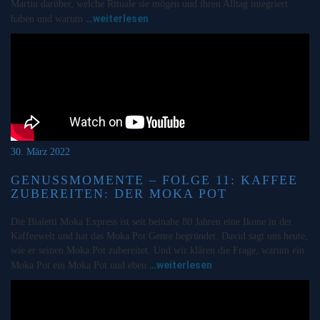
Martin darüber, welche Rituale sie mögen und ihren Alltag integriert
…weiterlesen
haben und warum
30. März 2022
GENUSSMOMENTE – FOLGE 11: KAFFEE
ZUBEREITEN: DER MOKA POT
Die Bialetti Moka Express ist seit beinahe 80 Jahren eine Ikone in der
Kaffeewelt und hat das Moka Pot Genre begründet. David sagt uns heute,
wie er seinen Moka Pot zubereitet. Und wir klären die Frage, warum ein
…weiterlesen
Moka Pot ein Moka Pot und eben