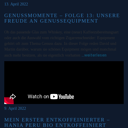
13. April 2022
GENUSSMOMENTE – FOLGE 13: UNSERE
FREUDE AN GENUSSEQUIPMENT
Ob das passende Glas zum Whiskey, eine (neue) Kaffeezubereitungsart
oder auch die Auswahl vom richtigen Zigarrenschneider: Equipment
gehört oft zum Thema Genuss dazu. In dieser Folge reden David und
Martin darüber, warum sie schönes Equipment mögen und manchmal
…weiterlesen
auch mehr besitzen, als sie eigentlich vorhatten
9. April 2022
MEIN ERSTER ENTKOFFEINIERTER –
HANIA PERU BIO ENTKOFFEINIERT