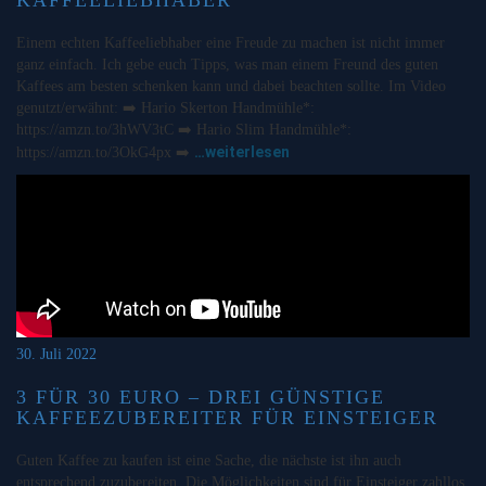
Einem echten Kaffeeliebhaber eine Freude zu machen ist nicht immer
ganz einfach. Ich gebe euch Tipps, was man einem Freund des guten
Kaffees am besten schenken kann und dabei beachten sollte. Im Video
genutzt/erwähnt: ➡️ Hario Skerton Handmühle*:
https://amzn.to/3hWV3tC ➡️ Hario Slim Handmühle*:
…weiterlesen
https://amzn.to/3OkG4px ➡️
30. Juli 2022
3 FÜR 30 EURO – DREI GÜNSTIGE
KAFFEEZUBEREITER FÜR EINSTEIGER
Guten Kaffee zu kaufen ist eine Sache, die nächste ist ihn auch
entsprechend zuzubereiten. Die Möglichkeiten sind für Einsteiger zahllos.