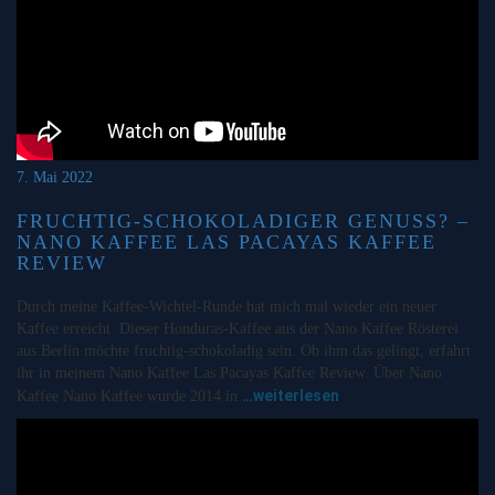
7. Mai 2022
FRUCHTIG-SCHOKOLADIGER GENUSS? –
NANO KAFFEE LAS PACAYAS KAFFEE
REVIEW
Durch meine Kaffee-Wichtel-Runde hat mich mal wieder ein neuer
Kaffee erreicht. Dieser Honduras-Kaffee aus der Nano Kaffee Rösterei
aus Berlin möchte fruchtig-schokoladig sein. Ob ihm das gelingt, erfahrt
ihr in meinem Nano Kaffee Las Pacayas Kaffee Review. Über Nano
…weiterlesen
Kaffee Nano Kaffee wurde 2014 in