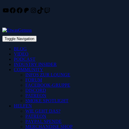
YouTube
Facebook
Facebook
Patreon
Instagram
TikTok
Twitch
Skip
to
content
Toggle Navigation
BLOG
VIDEO
PODCAST
INDUSTRY INSIDER
COMMUNITY
INFOS ZUR LOUNGE
FORUM
FACEBOOK-GRUPPE
DISCORD
PATREON
SMOKE SPOTLIGHT
HELFEN
WIE GEHT DAS?
PATREON
PAYPAL SPENDE
MERCHANDISE SHOP