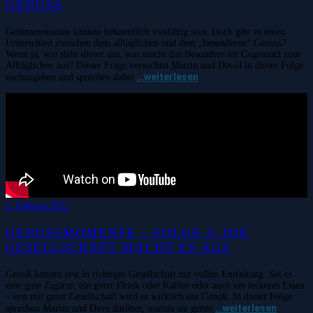
GENUSS
Genussmomente können bekanntlich vielfältig sein. Doch gibt es einen
Unterschied zwischen dem alltäglichen und dem „besonderen“ Genuss?
Wenn ja, wie sieht dieser aus, was macht das Besondere im Gegensatz zum
Alltäglichen aus? Dieser Frage versuchen Martin und David in dieser Folge
…weiterlesen
nachzugehen und sprechen dabei
2. Februar 2022
GENUSSMOMENTE – FOLGE 3: DIE
GESELLSCHAFT MACHT ES AUS
Genuß kommt erst in richtiger Gesellschaft zur vollen Entfaltung. Sei es
eine gute Zigarre, ein guter Drink oder Kaffee oder auch ein leckeres Essen
– erst mit guter Gesellschaft wird es wirklich ein Genuß. In dieser Folge
…weiterlesen
sprechen Martin und Dave darüber, warum sie gerne