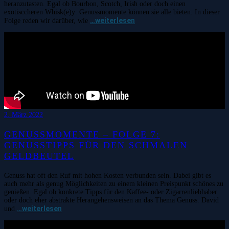
heranzutasten. Egal ob Bourbon, Scotch, Irish oder doch einen
exotisccheren Whisk(e)y: Genussmomente können sie alle bieten. In dieser
…weiterlesen
Folge reden wir darüber, wie
2. März 2022
GENUSSMOMENTE – FOLGE 7:
GENUSSTIPPS FÜR DEN SCHMALEN
GELDBEUTEL
Genuss hat oft den Ruf mit hohen Kosten verbunden sein. Dabei gibt es
auch mehr als genug Möglichkeiten zu einem kleinen Preispunkt schönes zu
genießen. Egal ob konkrete Tipps für den Kaffee- oder Zigarrenliebhaber
oder doch eher abstrakte Herangehensweisen an das Thema Genuss. David
…weiterlesen
und