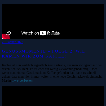
26. Januar 2022
GENUSSMOMENTE – FOLGE 2: WIE
KAMEN WIR ZUM KAFFEE?
Kaffee ist nun wirklich eigentlich kein Getränk, das man zwingend auf den
ersten Schluck liebt. Es ist eher ein wenig Gewöhnungsbedürftig. Doch
wenn man einmal Geschmack an Kaffee gefunden hat, kann es schnell
gehen, dass man hier immer weiter in eine neue Geschmackswelt eintaucht.
…weiterlesen
Martin