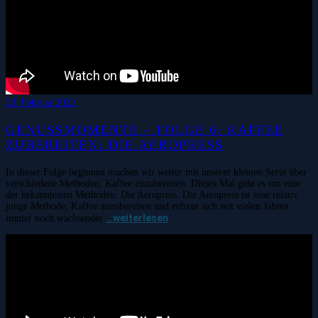
23. Februar 2022
GENUSSMOMENTE – FOLGE 6: KAFFEE
ZUBEREITEN: DIE AEROPRESS
In dieser Folge beginnen machen wir weiter mit unserer kleinen Serie über
verschiedene Methoden, Kaffee zuzubereiten. Dieses Mal geht es um eine
der bekanntesten Methoden: Die Aeropress. Die Aeropress ist eine relativ
junge Methode, Kaffee zuzubereiten und erfreut sich seit vielen Jahren
…weiterlesen
immer noch wachsender