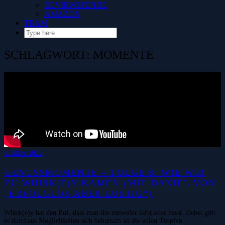
REVIEWSPENDE
AMAZON
TEAM
SCHLAGWORT:
MOMENTE
9. März 2022
GENUSSMOMENTE – FOLGE 8: WIE WIR
ZU WHISK(E)Y KAMEN (MIT DANIEL VON
„ERFOLGLOS ABER LUSTIG“)
Whisk(e)y hat den Ruf, dass man ihn entweder liebt oder hasst. Dabei gibt
es durchaus Möglichkeiten sich behutsam an die edlen Tropfen