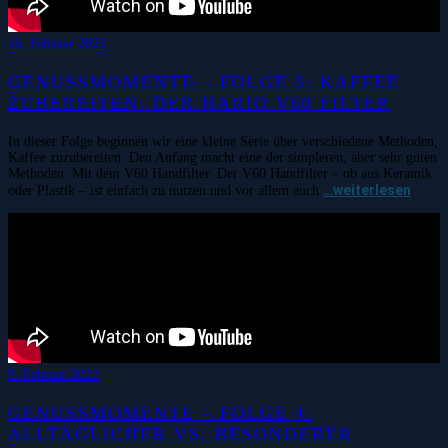
16. Februar 2022
GENUSSMOMENTE – FOLGE 5: KAFFEE
ZUBEREITEN: DER HARIO V60 FILTER
In dieser Folge beginnen wir eine kleine Serie über verschiedene Methoden,
Kaffee zuzubereiten. Den Anfang macht eine der simpleren, aber sehr guten
Methoden: Mit dem V60 Handfilter. Der V60 Handfilter – ob aus Keramik
…weiterlesen
oder Plastik – ist einfach zu nutzen und vor allem auch
9. Februar 2022
GENUSSMOMENTE – FOLGE 4:
ALLTÄGLICHER VS. BESONDERER