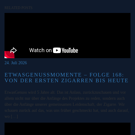
RELATED POSTS
24. Juli 2026
ETWASGENUSSMOMENTE – FOLGE 168:
VON DER ERSTEN ZIGARREN BIS HEUTE
EtwasGenuss wird 5 Jahre alt. Das ist Anlass, zurückzuschauen und vor
allem nicht nur über die Anfänge des Projektes zu reden, sondern auch
über die Anfänge unserer gemeinsamen Leidenschaft, der Zigarre. Wir
schauen zurück auf das, was uns früher geschmeckt hat, und auch darauf,
wo […]