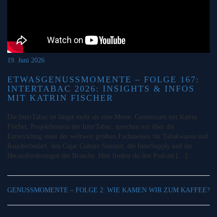
19. Juni 2026
ETWASGENUSSMOMENTE – FOLGE 167:
INTERTABAC 2026: INSIGHTS & INFOS
MIT KATRIN FISCHER
Die InterTabac ist längst mehr als eine Messe. Gemeinsam mit Katrin
Fischer, Projektleiterin der InterTabac, sprechen wir über die
Entwicklung einer der weltweit größten Fachmessen für Tabakwaren und
Raucherbedarf, den Cigar Culture Summit, die InterSupply und die
Herausforderungen der Branche. Hier findest du den Podcast […]
GENUSSMOMENTE – FOLGE 2: WIE KAMEN WIR ZUM KAFFEE?