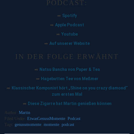
PODCAST:
Spotify
➡️
Apple Podcast
➡️
Youtube
➡️
Auf unserer Website
➡️
IN DER FOLGE ERWÄHNT
Natsu Bancha von Paper & Tea
➡️
Hagebutten Tee von Meßmer
➡️
Klassischer Komponist hört „Shine on you crazy diamond“
➡️
zum ersten Mal
Diese Zigarre hat Martin genießen können
➡️
Author:
Martin
Filed Under:
EtwasGenussMomente
,
Podcast
Tags:
genussmomente
,
momente
,
podcast