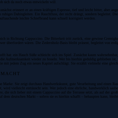
b sich da noch etwas entwickeln will.
 Zunächst erinnert er an einen kräftigen Espresso, tief und leicht bitter, aber 
ruhiges Dahingleiten. Ein Rauchfluss, der nicht drängt, sondern begleitet. Die A
auftauchende leichte Schiefbrand kann schnell korrigiert werden.
sich in Richtung Cappuccino. Die Bitterkeit tritt zurück, eine gewisse Cremigke
ower überfordert wären. Die Zedernholz-Basis bleibt präsent, begleitet von erdi
hofft hat: ein Hauch Süße schleicht sich ins Spiel. Zunächst kaum wahrnehmbar,
um die Aufmerksamkeit wieder zu fesseln. Wer bis hierhin geduldig geblieben is
 die mit jedem Zug ein neues Kapitel aufschlägt. Sie erzählt vielmehr eine gl
 MACHT
eue Marke. Sie zeigt durchaus Handwerkskunst, gute Verarbeitung und einen Rauc
wird vielleicht enttäuscht sein. Wer jedoch eine ehrliche, handwerklich saubere
e, die sich lieber mit einem Cappuccino auf die Terrasse setzt, als auf der gro
f dem deutschen Markt – sofern sie es hierhin schafft – behaupten kann, bleibt