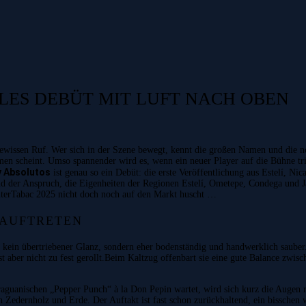
ILES DEBÜT MIT LUFT NACH OBEN
gewissen Ruf. Wer sich in der Szene bewegt, kennt die großen Namen und die no
n scheint. Umso spannender wird es, wenn ein neuer Player auf die Bühne tritt 
y Absolutos
ist genau so ein Debüt: die erste Veröffentlichung aus Estelí, N
 der Anspruch, die Eigenheiten der Regionen Estelí, Ometepe, Condega und Jal
r InterTabac 2025 nicht doch noch auf den Markt huscht …
 AUFTRETEN
, kein übertriebener Glanz, sondern eher bodenständig und handwerklich sauber.
 aber nicht zu fest gerollt.Beim Kaltzug offenbart sie eine gute Balance zwis
guanischen „Pepper Punch“ à la Don Pepin wartet, wird sich kurz die Augen re
Zedernholz und Erde. Der Auftakt ist fast schon zurückhaltend, ein bisschen wi