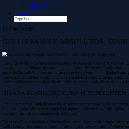
REVIEWSPENDE
AMAZON
TEAM
14. Oktober 2025
GELLIS FAMILY ABSOLUTOS: STAB
Eine Zigarre aus Nicaragua hat heutzutage schon beinahe automatisch einen 
unvergleichliche Würze, die aus den vulkanischen Böden des Landes zu stamme
Gellis Famil
ausschließlich mit Tabaken aus Nicaragua gefertigt wurde. Die
Understatement in der Verpackung, eine weiche Boxpressung in der Hand. Und
In Deutschland ist sie noch nicht erhältlich. Aber wer weiß, ob sie nach de
NICARAGUANISCHE PURO MIT DEZENTEM
Schon beim ersten Anblick wirkt die Absolutos sympathisch: nicht zu protzig
Seidenschimmer, die Boxpressung liegt angenehm in der Hand. Sie scheint fest
fällt auch nicht in die Kategorie „Staubsauger“.
Die ersten Züge nach dem Anfeuern überraschen. Wer auf den typischen nicara
Gellis Family Absolutos den Raucher mit vergleichsweise „sanften“ Noten von 