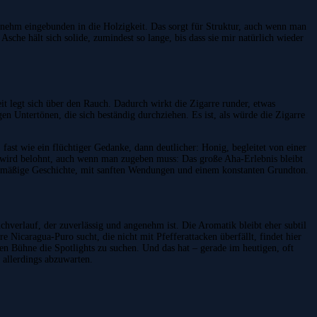
angenehm eingebunden in die Holzigkeit. Das sorgt für Struktur, auch wenn man
sche hält sich solide, zumindest so lange, bis dass sie mir natürlich wieder
it legt sich über den Rauch. Dadurch wirkt die Zigarre runder, etwas
gen Untertönen, die sich beständig durchziehen. Es ist, als würde die Zigarre
 fast wie ein flüchtiger Gedanke, dann deutlicher: Honig, begleitet von einer
t, wird belohnt, auch wenn man zugeben muss: Das große Aha-Erlebnis bleibt
eichmäßige Geschichte, mit sanften Wendungen und einem konstanten Grundton.
hverlauf, der zuverlässig und angenehm ist. Die Aromatik bleibt eher subtil
 Nicaragua-Puro sucht, die nicht mit Pfefferattacken überfällt, findet hier
ßen Bühne die Spotlights zu suchen. Und das hat – gerade im heutigen, oft
 allerdings abzuwarten.