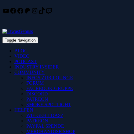
YouTube
Facebook
Facebook
Patreon
Instagram
TikTok
Twitch
Skip
to
content
Toggle Navigation
BLOG
VIDEO
PODCAST
INDUSTRY INSIDER
COMMUNITY
INFOS ZUR LOUNGE
FORUM
FACEBOOK-GRUPPE
DISCORD
PATREON
SMOKE SPOTLIGHT
HELFEN
WIE GEHT DAS?
PATREON
PAYPAL SPENDE
MERCHANDISE SHOP