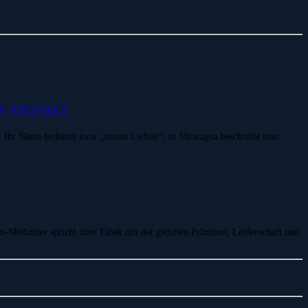
Z STIEHLT
o. Ihr Name bedeutet zwar „meine Liebste“, in Nicaragua beschreibt man
-Mediziner spricht über Tabak mit der gleichen Präzision, Leidenschaft und