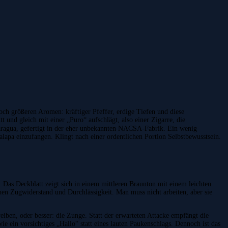
ch größeren Aromen: kräftiger Pfeffer, erdige Tiefen und diese
und gleich mit einer „Puro“ aufschlägt, also einer Zigarre, die
icaragua, gefertigt in der eher unbekannten NACSA-Fabrik. Ein wenig
apa einzufangen. Klingt nach einer ordentlichen Portion Selbstbewusstsein.
 Das Deckblatt zeigt sich in einem mittleren Braunton mit einem leichten
chen Zugwiderstand und Durchlässigkeit. Man muss nicht arbeiten, aber sie
iben, oder besser: die Zunge. Statt der erwarteten Attacke empfängt die
e ein vorsichtiges „Hallo“ statt eines lauten Paukenschlags. Dennoch ist das