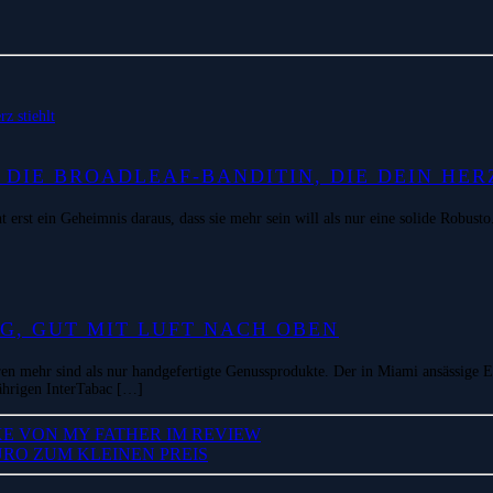
DIE BROADLEAF-BANDITIN, DIE DEIN HER
rst ein Geheimnis daraus, dass sie mehr sein will als nur eine solide Robust
IG, GUT MIT LUFT NACH OBEN
n mehr sind als nur handgefertigte Genussprodukte. Der in Miami ansässige Ex
jährigen InterTabac […]
E VON MY FATHER IM REVIEW
URO ZUM KLEINEN PREIS