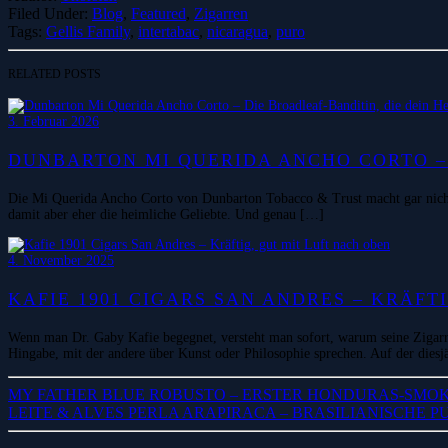
Filed Under:
Blog
,
Featured
,
Zigarren
Tags:
Gellis Family
,
intertabac
,
nicaragua
,
puro
RELATED POSTS
3. Februar 2026
DUNBARTON MI QUERIDA ANCHO CORTO – 
Die Mi Querida Ancho Corto von Dunbarton Tobacco & Trust macht gar nicht e
damit aber eher die heimliche Geliebte. Und genau […]
4. November 2025
KAFIE 1901 CIGARS SAN ANDRES – KRÄFT
Wenn man Dr. Gaby Kafie begegnet, versteht man sofort, warum seine Zigarre
Hingabe, mit der andere über Kunst oder Philosophie sprechen. Auf der dies
MY FATHER BLUE ROBUSTO – ERSTER HONDURAS-SMOK
LEITE & ALVES PERLA ARAPIRACA – BRASILIANISCHE P