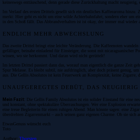
keineswegs enttäuschend, denn gerade diese Zurückhaltung macht neugierig, o
Im Verlauf des ersten Drittels gesellt sich ein deutliches Kaffeearoma hinzu.
merkt: Hier geht es nicht um eine wilde Achterbahnfahrt, sondern eher um ein 
in den Schoß fällt. Das Abbrandverhalten ist ist okay, der immer mal wieder 
ENDLICH MEHR ABWECHSLUNG
Das zweite Drittel bringt eine leichte Veränderung. Die Kaffeenoten wandeln 
gefälliger, beinahe einladend für Einsteiger, die sonst mit nicaraguanischer P
wissen, wo sie herkommt. Und daran wird nicht gerüttelt!
Im letzten Drittel passiert dann das, worauf man eigentlich die ganze Zeit ge
Spur Melasse. Es bleibt subtil, nie aufdringlich, aber doch präsent genug, 
aus. Die Gellis Absolutos ist kein Feuerwerk an Komplexität, keine Zigarre,
UNAUFGEREGTES DEBÜT, DAS NEUGIERIG
Mein Fazit:
Die Gellis Family Absolutos ist ein solider Einstand für eine n
und konstant, ohne spektakuläre Überraschungen. Wer eine Explosion erwartet, 
eine treue Begleiterin für einen ruhigen Abend. Man könnte sagen: eine Zigarr
überdrehten Zigarrenmarkt – auch seinen ganz eigenen Charme. Ob sie sich au
EtwasGenuss wünscht euch
Toto
Author:
Thorsten