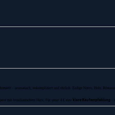
Jahreszeit – aromatisch, unkompliziert und ehrlich. Erdige Noten, Holz, Röstar
klare Kaufempfehlung
arre mit brasilianischem Herz. Für unter 4 € eine
– u