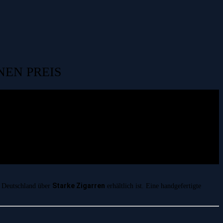
NEN PREIS
Starke Zigarren
n Deutschland über
erhältlich ist. Eine handgefertigte