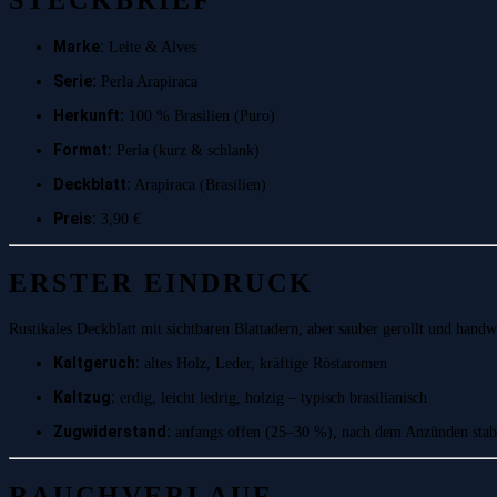
STECKBRIEF
Marke:
Leite & Alves
Serie:
Perla Arapiraca
Herkunft:
100 % Brasilien (Puro)
Format:
Perla (kurz & schlank)
Deckblatt:
Arapiraca (Brasilien)
Preis:
3,90 €
ERSTER EINDRUCK
Rustikales Deckblatt mit sichtbaren Blattadern, aber sauber gerollt und handw
Kaltgeruch:
altes Holz, Leder, kräftige Röstaromen
Kaltzug:
erdig, leicht ledrig, holzig – typisch brasilianisch
Zugwiderstand:
anfangs offen (25–30 %), nach dem Anzünden stabi
RAUCHVERLAUF