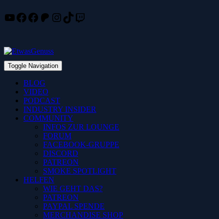
YouTube
Facebook
Facebook
Patreon
Instagram
TikTok
Twitch
Skip
to
content
Toggle Navigation
BLOG
VIDEO
PODCAST
INDUSTRY INSIDER
COMMUNITY
INFOS ZUR LOUNGE
FORUM
FACEBOOK-GRUPPE
DISCORD
PATREON
SMOKE SPOTLIGHT
HELFEN
WIE GEHT DAS?
PATREON
PAYPAL SPENDE
MERCHANDISE SHOP