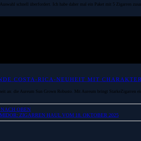
en Auswahl schnell überfordert. Ich habe daher mal ein Paket mit 5 Zigarren zus
DE COSTA-RICA-NEUHEIT MIT CHARAKTE
eit an: die Aureum Sun Grown Robusto. Mit Aureum bringt StarkeZigarren ein
T NACH OBEN
IDOR: ZIGARREN HAUL VOM 18. OKTOBER 2025