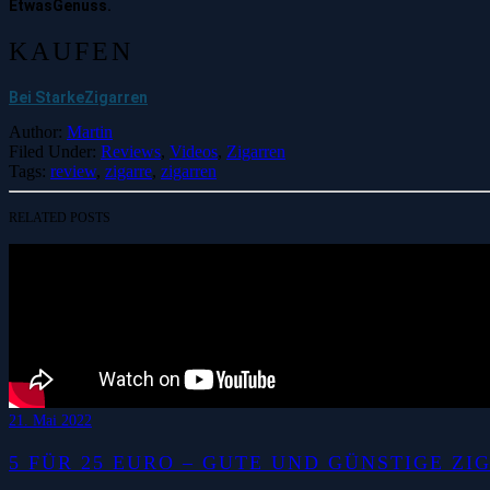
EtwasGenuss.
KAUFEN
Bei StarkeZigarren
Author:
Martin
Filed Under:
Reviews
,
Videos
,
Zigarren
Tags:
review
,
zigarre
,
zigarren
RELATED POSTS
21. Mai 2022
5 FÜR 25 EURO – GUTE UND GÜNSTIGE ZI