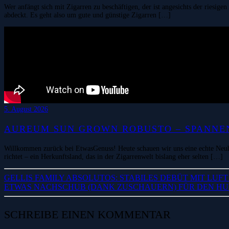
Wer anfängt sich mit Zigarren zu beschäftigen, der ist angesichts der riesig
abdeckt. Es geht also um gute und günstige Zigarren […]
5. August 2026
AUREUM SUN GROWN ROBUSTO – SPANNEN
Willkommen zurück bei EtwasGenuss! Heute schauen wir uns eine echte Neuh
richtet – ein Herkunftsland, das in der Zigarrenwelt bislang eher selten […]
GELLIS FAMILY ABSOLUTOS: STABILES DEBÜT MIT LUF
ETWAS NACHSCHUB (DANK ZUSCHAUERN) FÜR DEN HUM
SCHREIBE EINEN KOMMENTAR