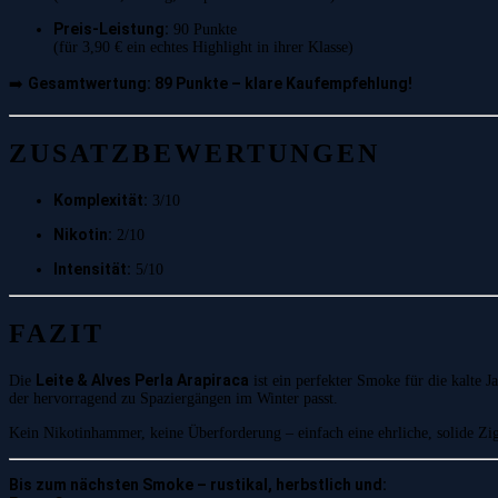
Preis-Leistung:
90 Punkte
(für 3,90 € ein echtes Highlight in ihrer Klasse)
Gesamtwertung: 89 Punkte – klare Kaufempfehlung!
➡️
ZUSATZBEWERTUNGEN
Komplexität:
3/10
Nikotin:
2/10
Intensität:
5/10
FAZIT
Leite & Alves Perla Arapiraca
Die
ist ein perfekter Smoke für die kalte 
der hervorragend zu Spaziergängen im Winter passt.
Kein Nikotinhammer, keine Überforderung – einfach eine ehrliche, solide Zig
Bis zum nächsten Smoke – rustikal, herbstlich und: