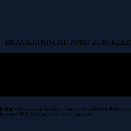
– BRASILIANISCHE PURO ZUM KLEI
rla Arapiraca
Leite & Alves
– eine brasilianische Puro aus dem Hause
, die i
3,90 €
ade einmal
. Klingt nach einem Geheimtipp, oder?