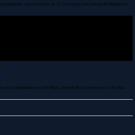
ammengestellt, das nicht mehr als 25 Euro kostet und eine große Bandbreite
R
e neue Eigenmarke auf den Markt, die den Blick bewusst auf Costa Rica