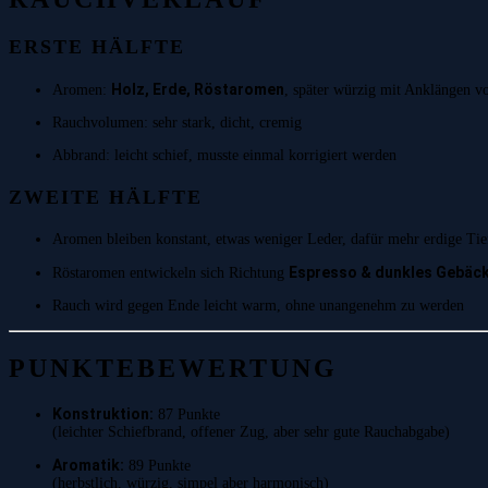
ERSTE HÄLFTE
Holz, Erde, Röstaromen
Aromen:
, später würzig mit Anklängen 
Rauchvolumen: sehr stark, dicht, cremig
Abbrand: leicht schief, musste einmal korrigiert werden
ZWEITE HÄLFTE
Aromen bleiben konstant, etwas weniger Leder, dafür mehr erdige Tie
Espresso & dunkles Gebäc
Röstaromen entwickeln sich Richtung
Rauch wird gegen Ende leicht warm, ohne unangenehm zu werden
PUNKTEBEWERTUNG
Konstruktion:
87 Punkte
(leichter Schiefbrand, offener Zug, aber sehr gute Rauchabgabe)
Aromatik:
89 Punkte
(herbstlich, würzig, simpel aber harmonisch)