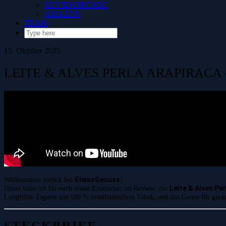
REVIEWSPENDE
AMAZON
TEAM
15. Oktober 2025
LEITE & ALVES PERLA ARAPIRACA 
EtwasGenuss
Willkommen zurück bei
!
Leite & Alves Pe
Heute habe ich für euch etwas Exotisches im Review: die
Longfiller-Zigarre aus 100 % brasilianischem Tabak, und das Ganze für ger