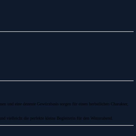
omen und eine dezente Gewürzbasis sorgen für einen herbstlichen Charakter,
nd vielleicht die perfekte kleine Begleiterin für den Winterabend.