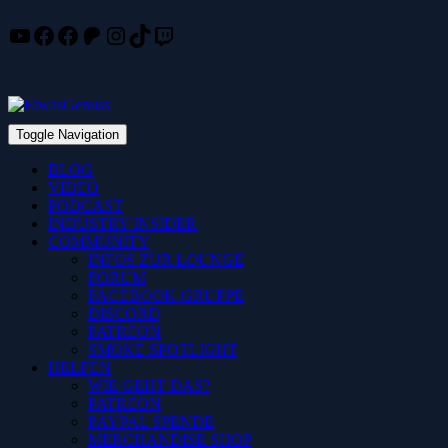
YouTube
Facebook
Facebook
Patreon
Instagram
TikTok
Twitch
Skip
to
content
Toggle Navigation
BLOG
VIDEO
PODCAST
INDUSTRY INSIDER
COMMUNITY
INFOS ZUR LOUNGE
FORUM
FACEBOOK-GRUPPE
DISCORD
PATREON
SMOKE SPOTLIGHT
HELFEN
WIE GEHT DAS?
PATREON
PAYPAL SPENDE
MERCHANDISE SHOP