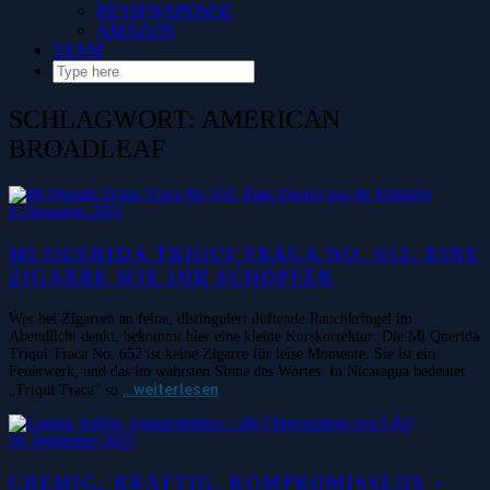
REVIEWSPENDE
AMAZON
TEAM
SCHLAGWORT:
AMERICAN
BROADLEAF
9. Dezember 2025
MI QUERIDA TRIQUI TRACA NO. 652: EINE
ZIGARRE WIE IHR SCHÖPFER
Wer bei Zigarren an feine, distinguiert duftende Rauchkringel im
Abendlicht denkt, bekommt hier eine kleine Kurskorrektur: Die Mi Querida
Triqui Traca No. 652 ist keine Zigarre für leise Momente. Sie ist ein
Feuerwerk, und das im wahrsten Sinne des Wortes. In Nicaragua bedeutet
…weiterlesen
„Triqui Traca“ so
30. September 2025
CREMIG, KRÄFTIG, KOMPROMISSLOS –