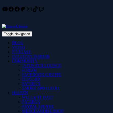
YouTube
Facebook
Facebook
Patreon
Instagram
TikTok
Twitch
Skip
to
content
Toggle Navigation
BLOG
VIDEO
PODCAST
INDUSTRY INSIDER
COMMUNITY
INFOS ZUR LOUNGE
FORUM
FACEBOOK-GRUPPE
DISCORD
PATREON
SMOKE SPOTLIGHT
HELFEN
WIE GEHT DAS?
PATREON
PAYPAL SPENDE
MERCHANDISE SHOP