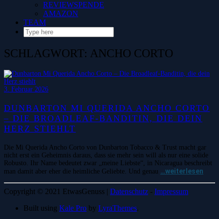
REVIEWSPENDE
AMAZON
TEAM
SCHLAGWORT:
ANCHO CORTO
3. Februar 2026
DUNBARTON MI QUERIDA ANCHO CORTO
– DIE BROADLEAF-BANDITIN, DIE DEIN
HERZ STIEHLT
Die Mi Querida Ancho Corto von Dunbarton Tobacco & Trust macht gar
nicht erst ein Geheimnis daraus, dass sie mehr sein will als nur eine solide
Robusto. Ihr Name bedeutet zwar „meine Liebste“, in Nicaragua beschreibt
…weiterlesen
man damit aber eher die heimliche Geliebte. Und genau
Copyright © 2021 EtwasGenuss |
Datenschutz
-
Impressum
Built using
Kale Pro
by
LyraThemes
.