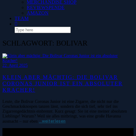
MERCHANDISE SHOP
REVIEWSPENDE
AMAZON
TEAM
SCHLAGWORT:
BOLIVAR
22. April 2025
KLEIN ABER MÄCHTIG: DIE BOLIVAR
CORONAS JUNIOR IST EIN ABSOLUTER
KRACHER!
Leute, die Bolivar Coronas Junior ist eine Zigarre, die nicht nur die
Geschmacksknospen tanzen lässt, sondern die sich tief, sehr tief ins
Zigarrengedächtnis einbrennt. Kurz gesagt: Sie ist eine meiner absoluten
Lieblinge! Warum? Weil sie alles mitbringt, was eine große Havanna
…weiterlesen
ausmacht – nur eben