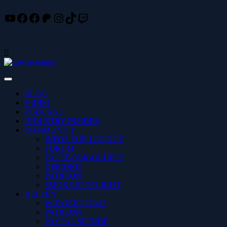
YouTube
Facebook
Facebook
Patreon
Instagram
TikTok
Twitch
Skip
to
content
Toggle
Navigation
BLOG
VIDEO
PODCAST
INDUSTRY INSIDER
COMMUNITY
INFOS ZUR LOUNGE
FORUM
FACEBOOK-GRUPPE
DISCORD
PATREON
SMOKE SPOTLIGHT
HELFEN
WIE GEHT DAS?
PATREON
PAYPAL SPENDE