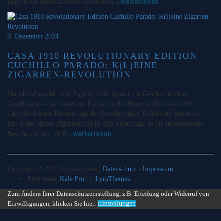
…weiterlesen
Beginn der mexikanischen Revolution
9. Dezember 2024
CASA 1910 REVOLUTIONARY EDITION
CUCHILLO PARADO: K(L)EINE
ZIGARREN-REVOLUTION
Manchmal erzählt eine Zigarre mehr als nur die Geschichte ihres
Geschmacks – sie öffnet ein Fenster in die Historie. Die Casa 1910
Cuchillo Parado Robusto aus der Revolutionary Edition tut genau das.
Der Name dieser Zigarrenlinie ist eine Hommage an die mexikanische
…weiterlesen
Revolution, die 1910
Copyright © 2021 EtwasGenuss |
Datenschutz
-
Impressum
Built using
Kale Pro
by
LyraThemes
.
Zum Ändern Ihrer Datenschutzeinstellung, z.B. Erteilung oder Widerruf von
Einwilligungen, klicken Sie hier:
Einstellungen