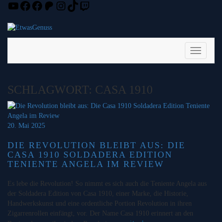
YouTube
Facebook
Facebook
Patreon
Instagram
TikTok
Twitch
Skip
to
content
Toggle
Navigati
SCHLAGWORT:
CASA 1910
20. Mai 2025
DIE REVOLUTION BLEIBT AUS: DIE
CASA 1910 SOLDADERA EDITION
TENIENTE ANGELA IM REVIEW
Es lebe die Revolution! So nimmt es sich auch die Teniente Angela aus
der Soldadera Edition von Casa 1910, einer Marke, die Historie,
Handwerkskunst und eine ordentliche Portion Revolution in ihren
Zigarrenrollen einfängt, vor. Der Name Casa 1910 erinnert an den