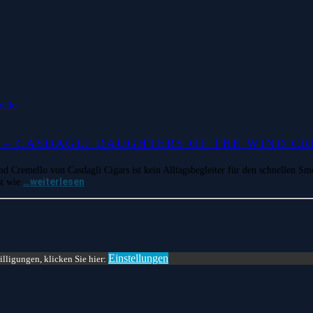
N – CASDAGLI DAUGHTERS OF THE WIND C
d Cremello von Casdagli Cigars ist kein Alltagsbegleiter für den schnellen Sm
…weiterlesen
st wie
Einstellungen
lligungen, klicken Sie hier: