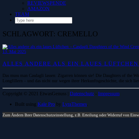
REVIEWSPENDE
AMAZON
TEAM
SCHLAGWORT:
CREMELLO
13. Mai 2025
ALLES ANDERE ALS EIN LAUES LÜFTCHE
Das muss man Casdagli lassen: Zigarren können sie! Die Daughters of the Win
Longfillern – und das nicht nur wegen ihrer Herkunftsgeschichte, die sich lie
Copyright © 2021 EtwasGenuss |
Datenschutz
-
Impressum
Built using
Kale Pro
by
LyraThemes
.
Zum Ändern Ihrer Datenschutzeinstellung, z.B. Erteilung oder Widerruf von Einwi