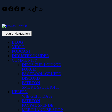
YouTube
Facebook
Facebook
Patreon
Instagram
TikTok
Twitch
Skip
to
content
Toggle Navigation
BLOG
VIDEO
PODCAST
INDUSTRY INSIDER
COMMUNITY
INFOS ZUR LOUNGE
FORUM
FACEBOOK-GRUPPE
DISCORD
PATREON
SMOKE SPOTLIGHT
HELFEN
WIE GEHT DAS?
PATREON
PAYPAL SPENDE
MERCHANDISE SHOP