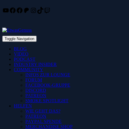
YouTube
Facebook
Facebook
Patreon
Instagram
TikTok
Twitch
Skip
to
content
Toggle Navigation
BLOG
VIDEO
PODCAST
INDUSTRY INSIDER
COMMUNITY
INFOS ZUR LOUNGE
FORUM
FACEBOOK-GRUPPE
DISCORD
PATREON
SMOKE SPOTLIGHT
HELFEN
WIE GEHT DAS?
PATREON
PAYPAL SPENDE
MERCHANDISE SHOP