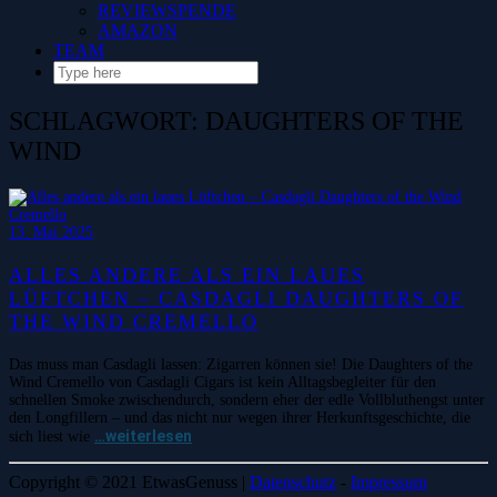
REVIEWSPENDE
AMAZON
TEAM
SCHLAGWORT:
DAUGHTERS OF THE
WIND
13. Mai 2025
ALLES ANDERE ALS EIN LAUES
LÜFTCHEN – CASDAGLI DAUGHTERS OF
THE WIND CREMELLO
Das muss man Casdagli lassen: Zigarren können sie! Die Daughters of the
Wind Cremello von Casdagli Cigars ist kein Alltagsbegleiter für den
schnellen Smoke zwischendurch, sondern eher der edle Vollbluthengst unter
den Longfillern – und das nicht nur wegen ihrer Herkunftsgeschichte, die
…weiterlesen
sich liest wie
Copyright © 2021 EtwasGenuss |
Datenschutz
-
Impressum