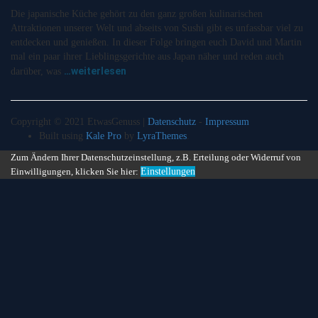
Die japanische Küche gehört zu den ganz großen kulinarischen
Attraktionen unserer Welt und abseits von Sushi gibt es unfassbar viel zu
entdecken und genießen. In dieser Folge bringen euch David und Martin
mal ein paar ihrer Lieblingsgerichte aus Japan näher und reden auch
…weiterlesen
darüber, was
Copyright © 2021 EtwasGenuss |
Datenschutz
-
Impressum
Built using
Kale Pro
by
LyraThemes
.
Zum Ändern Ihrer Datenschutzeinstellung, z.B. Erteilung oder Widerruf von
Einwilligungen, klicken Sie hier:
Einstellungen