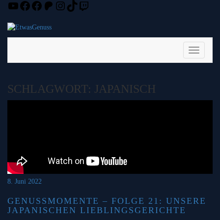
YouTube
Facebook
Facebook
Patreon
Instagram
TikTok
Twitch
Skip
to
content
Toggle
Navigati
SCHLAGWORT:
JAPANISCH
8. Juni 2022
GENUSSMOMENTE – FOLGE 21: UNSERE
JAPANISCHEN LIEBLINGSGERICHTE