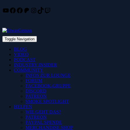
YouTube
Facebook
Facebook
Patreon
Instagram
TikTok
Twitch
Skip
to
content
Toggle Navigation
BLOG
VIDEO
PODCAST
INDUSTRY INSIDER
COMMUNITY
INFOS ZUR LOUNGE
FORUM
FACEBOOK-GRUPPE
DISCORD
PATREON
SMOKE SPOTLIGHT
HELFEN
WIE GEHT DAS?
PATREON
PAYPAL SPENDE
MERCHANDISE SHOP