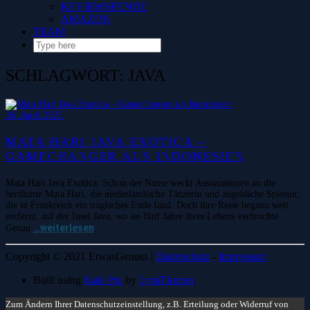
REVIEWSPENDE
AMAZON
TEAM
SCHLAGWORT:
JAVA
26. April 2025
MATA HARI JAVA EXOTICA –
GAMECHANGER AUS INDONESIEN
Mata Hari Java Exotica: Schon der Name weckt Assoziationen an die
berühmte Mata Hari, die niederländische Tänzerin und angebliche Spionin,
die in Frankreich ein tragisches Ende fand. Doch ihre Reise begann weit
entfernt, auf der Insel Java, wo sie fünf Jahre ihres Lebens verbrachte.
…weiterlesen
Genau
Copyright © 2021 EtwasGenuss |
Datenschutz
-
Impressum
Built using
Kale Pro
by
LyraThemes
.
Zum Ändern Ihrer Datenschutzeinstellung, z.B. Erteilung oder Widerruf von