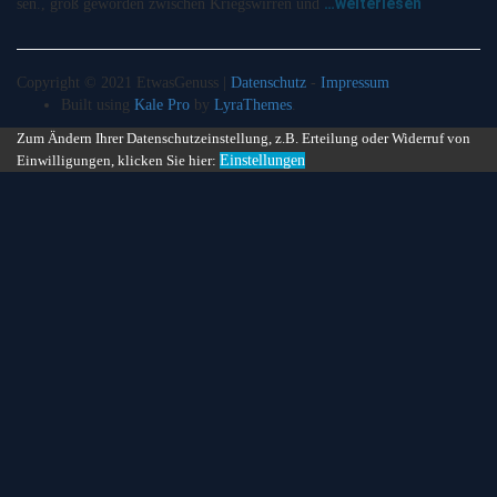
…weiterlesen
sen., groß geworden zwischen Kriegswirren und
Copyright © 2021 EtwasGenuss |
Datenschutz
-
Impressum
Built using
Kale Pro
by
LyraThemes
.
Zum Ändern Ihrer Datenschutzeinstellung, z.B. Erteilung oder Widerruf von
Einwilligungen, klicken Sie hier:
Einstellungen