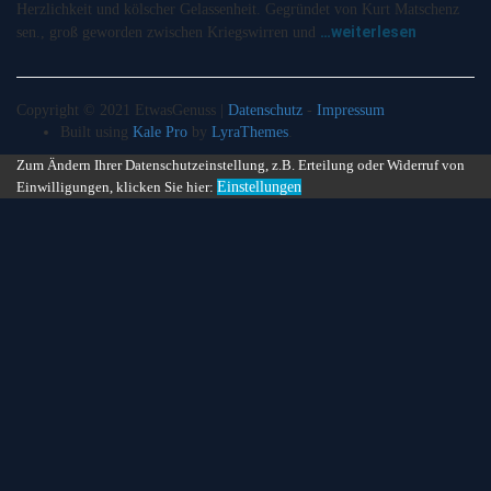
Herzlichkeit und kölscher Gelassenheit. Gegründet von Kurt Matschenz
…weiterlesen
sen., groß geworden zwischen Kriegswirren und
Copyright © 2021 EtwasGenuss |
Datenschutz
-
Impressum
Built using
Kale Pro
by
LyraThemes
.
Zum Ändern Ihrer Datenschutzeinstellung, z.B. Erteilung oder Widerruf von
Einwilligungen, klicken Sie hier:
Einstellungen