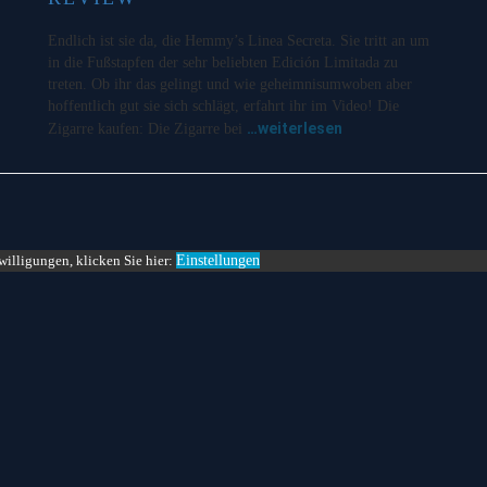
Endlich ist sie da, die Hemmy’s Linea Secreta. Sie tritt an um
in die Fußstapfen der sehr beliebten Edición Limitada zu
treten. Ob ihr das gelingt und wie geheimnisumwoben aber
hoffentlich gut sie sich schlägt, erfahrt ihr im Video! Die
…weiterlesen
Zigarre kaufen: Die Zigarre bei
willigungen, klicken Sie hier:
Einstellungen