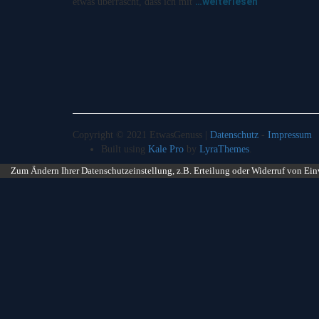
…weiterlesen
etwas überrascht, dass ich mit
Copyright © 2021 EtwasGenuss |
Datenschutz
-
Impressum
Built using
Kale Pro
by
LyraThemes
.
Zum Ändern Ihrer Datenschutzeinstellung, z.B. Erteilung oder Widerruf von Ein