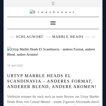
YOUTUBE
FACEBOOK
FACEBOOK
PATREON
INSTAGRAM
TIKTOK
TWITCH
Skip
to
content
Toggle
Navigation
SCHLAGWORT:
MARBLE HEADS
13. April 2025
URTYP MARBLE HEADS EL
SCANDINAVIA – ANDERES FORMAT,
ANDERER BLEND, ANDERE AROMEN!
Vielleicht erinnert ihr euch noch an mein Review zur Urtyp Marble
Heads Ritus von Conrad Menzel – einem Zigarren-Aficionado durch