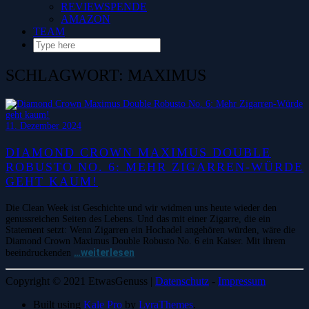
REVIEWSPENDE
AMAZON
TEAM
SCHLAGWORT:
MAXIMUS
11. Dezember 2024
DIAMOND CROWN MAXIMUS DOUBLE
ROBUSTO NO. 6: MEHR ZIGARREN-WÜRDE
GEHT KAUM!
Die Clean Week ist Geschichte und wir widmen uns heute wieder den
genussreichen Seiten des Lebens. Und das mit einer Zigarre, die ein
Statement setzt: Wenn Zigarren ein Hochadel angehören würden, wäre die
Diamond Crown Maximus Double Robusto No. 6 ein Kaiser. Mit ihrem
…weiterlesen
beeindruckenden
Copyright © 2021 EtwasGenuss |
Datenschutz
-
Impressum
Built using
Kale Pro
by
LyraThemes
.