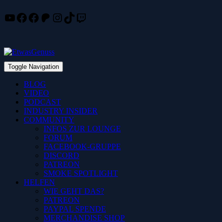
YouTube
Facebook
Facebook
Patreon
Instagram
TikTok
Twitch
Skip
to
content
Toggle Navigation
BLOG
VIDEO
PODCAST
INDUSTRY INSIDER
COMMUNITY
INFOS ZUR LOUNGE
FORUM
FACEBOOK-GRUPPE
DISCORD
PATREON
SMOKE SPOTLIGHT
HELFEN
WIE GEHT DAS?
PATREON
PAYPAL SPENDE
MERCHANDISE SHOP