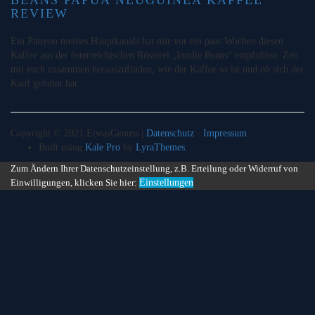
REVIEW
Ein Patreon meines Hauptkanals hat mir vor ein paar Wochen diesen
Kaffee aus der österreichischen Rösterei „Inndie Beans“ empfohlen. Zeit
mit euch zusammen herauszufinden, wie der Kaffee so ist und ob sich der
Kauf gelohnt hat.
Copyright © 2021 EtwasGenuss |
Datenschutz
-
Impressum
Built using
Kale Pro
by
LyraThemes
.
Zum Ändern Ihrer Datenschutzeinstellung, z.B. Erteilung oder Widerruf von
Einwilligungen, klicken Sie hier:
Einstellungen