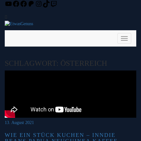
YouTube
Facebook
Facebook
Patreon
Instagram
TikTok
Twitch
Skip
to
content
Toggle
Navigati
SCHLAGWORT:
ÖSTERREICH
13. August 2021
WIE EIN STÜCK KUCHEN – INNDIE
BEANS PAPUA NEUGUINEA KAFFEE