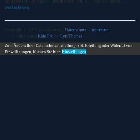
…
Spitzenklasse der Zigarrenindustrie gehören. Auch die Sobremesa
weiterlesen
Copyright © 2021 EtwasGenuss |
Datenschutz
-
Impressum
Built using
Kale Pro
by
LyraThemes
.
Zum Ändern Ihrer Datenschutzeinstellung, z.B. Erteilung oder Widerruf von
Einwilligungen, klicken Sie hier:
Einstellungen