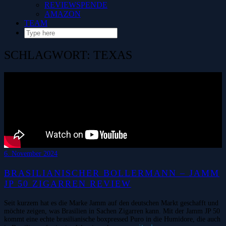
REVIEWSPENDE
AMAZON
TEAM
SCHLAGWORT:
TEXAS
6. November 2024
BRASILIANISCHER BOLLERMANN – JAMM
JP 50 ZIGARREN REVIEW
Seit kurzem hat es die Marke Jamm auf den deutschen Markt geschafft und
möchte zeigen, was Brasilien in Sachen Zigarren kann. Mit der Jamm JP 50
kommt eine echte brasilianische boxpressed Puro in die Humidore, die auch