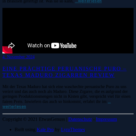
…weiterlesen
in Brasilien gefertigt ist. Was sie so kann,
4. November 2024
EINE PRÄCHTIGE PERUANISCHE PURO –
TEXAS MADURO ZIGARREN REVIEW
Mit der Texas Maduro hat sich eine waschechte peruanische Puro zu uns
verirrt und das auch noch als Maduro. Diese Zigarre, die es aufgrund der
geringen Produktionsmengen nicht in Kisten gibt, verspricht viel für einen
…
fairen Preis. Inwiefern das auch so hinkommt, erfahrt ihr im
weiterlesen
Copyright © 2021 EtwasGenuss |
Datenschutz
-
Impressum
Built using
Kale Pro
by
LyraThemes
.