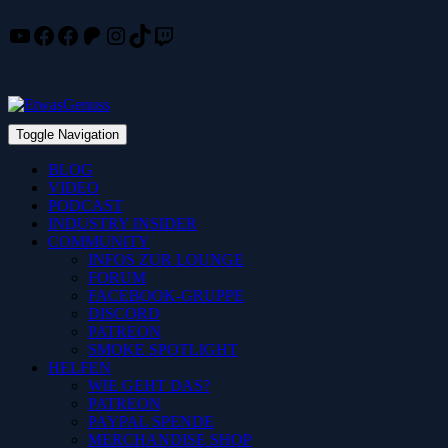
YouTube
Facebook
Facebook
Patreon
Instagram
TikTok
Twitch
Skip
to
content
Toggle Navigation
BLOG
VIDEO
PODCAST
INDUSTRY INSIDER
COMMUNITY
INFOS ZUR LOUNGE
FORUM
FACEBOOK-GRUPPE
DISCORD
PATREON
SMOKE SPOTLIGHT
HELFEN
WIE GEHT DAS?
PATREON
PAYPAL SPENDE
MERCHANDISE SHOP