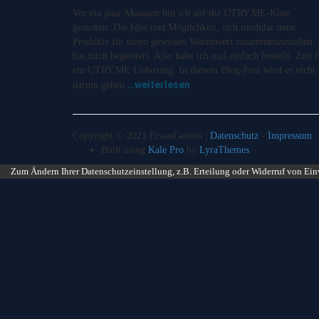
Vor ein paar Monaten bin ich auf die UTRY.ME-Kiste
gestoßen. Die Idee und Möglichkeit, sich modular neue
Produkte für einen gewissen Warenwert zusammenzustellen,
hat mich begeistert. Also habe ich mal einfach bestellt. Zeit 
ein UTRY.ME Unboxing. In diesem Blog-Post wird es nicht
…weiterlesen
darum gehen
Copyright © 2021 EtwasGenuss |
Datenschutz
-
Impressum
Built using
Kale Pro
by
LyraThemes
.
Zum Ändern Ihrer Datenschutzeinstellung, z.B. Erteilung oder Widerruf von Ein