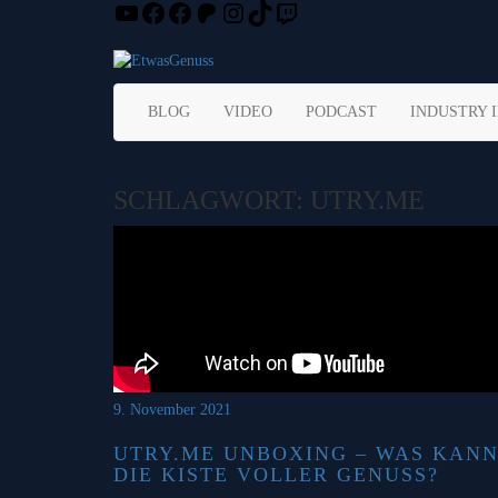
YouTube
Facebook
Facebook
Patreon
Instagram
TikTok
Twitch
Skip
to
content
BLOG
VIDEO
PODCAST
INDUSTRY 
SCHLAGWORT:
UTRY.ME
9. November 2021
UTRY.ME UNBOXING – WAS KAN
DIE KISTE VOLLER GENUSS?