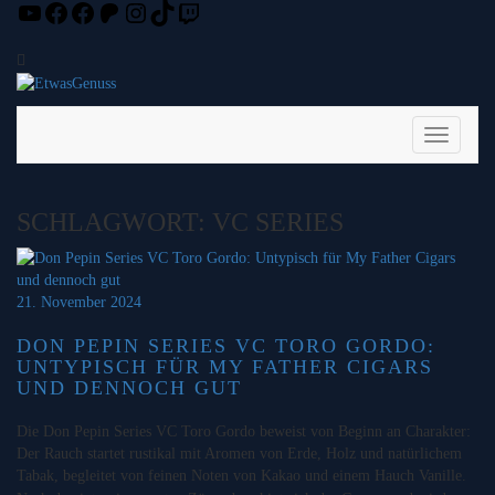
YouTube
Facebook
Facebook
Patreon
Instagram
TikTok
Twitch
Skip
to
content
Toggle
Navigati
SCHLAGWORT:
VC SERIES
21. November 2024
DON PEPIN SERIES VC TORO GORDO:
UNTYPISCH FÜR MY FATHER CIGARS
UND DENNOCH GUT
Die Don Pepin Series VC Toro Gordo beweist von Beginn an Charakter:
Der Rauch startet rustikal mit Aromen von Erde, Holz und natürlichem
Tabak, begleitet von feinen Noten von Kakao und einem Hauch Vanille.