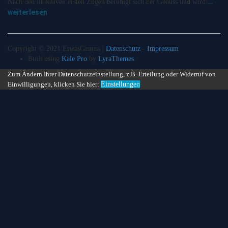
…
Nach den intensiven ersten Zügen beruhigt sich der Genuss und wird
weiterlesen
Copyright © 2021 EtwasGenuss |
Datenschutz
-
Impressum
Built using
Kale Pro
by
LyraThemes
.
Zum Ändern Ihrer Datenschutzeinstellung, z.B. Erteilung oder Widerruf von
Einwilligungen, klicken Sie hier:
Einstellungen