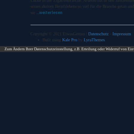
Lücke in der Zigarrenbranche. Arsenio hat in den Jahrzehnte
seines aktiven Berufslebens so viel für die Branche getan und
…weiterlesen
sie
Copyright © 2021 EtwasGenuss |
Datenschutz
-
Impressum
Built using
Kale Pro
by
LyraThemes
.
Zum Ändern Ihrer Datenschutzeinstellung, z.B. Erteilung oder Widerruf von Ein