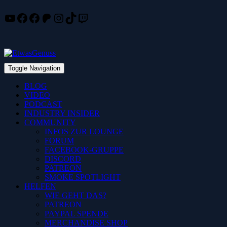
YouTube
Facebook
Facebook
Patreon
Instagram
TikTok
Twitch
Skip
to
content
Toggle Navigation
BLOG
VIDEO
PODCAST
INDUSTRY INSIDER
COMMUNITY
INFOS ZUR LOUNGE
FORUM
FACEBOOK-GRUPPE
DISCORD
PATREON
SMOKE SPOTLIGHT
HELFEN
WIE GEHT DAS?
PATREON
PAYPAL SPENDE
MERCHANDISE SHOP