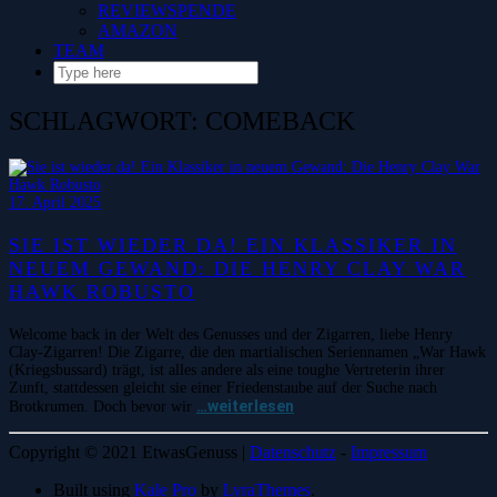
REVIEWSPENDE
AMAZON
TEAM
SCHLAGWORT:
COMEBACK
17. April 2025
SIE IST WIEDER DA! EIN KLASSIKER IN
NEUEM GEWAND: DIE HENRY CLAY WAR
HAWK ROBUSTO
Welcome back in der Welt des Genusses und der Zigarren, liebe Henry
Clay-Zigarren! Die Zigarre, die den martialischen Seriennamen „War Hawk
(Kriegsbussard) trägt, ist alles andere als eine toughe Vertreterin ihrer
Zunft, stattdessen gleicht sie einer Friedenstaube auf der Suche nach
…weiterlesen
Brotkrumen. Doch bevor wir
Copyright © 2021 EtwasGenuss |
Datenschutz
-
Impressum
Built using
Kale Pro
by
LyraThemes
.