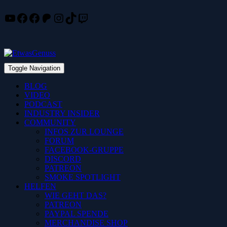
YouTube
Facebook
Facebook
Patreon
Instagram
TikTok
Twitch
Skip
to
content
Toggle Navigation
BLOG
VIDEO
PODCAST
INDUSTRY INSIDER
COMMUNITY
INFOS ZUR LOUNGE
FORUM
FACEBOOK-GRUPPE
DISCORD
PATREON
SMOKE SPOTLIGHT
HELFEN
WIE GEHT DAS?
PATREON
PAYPAL SPENDE
MERCHANDISE SHOP