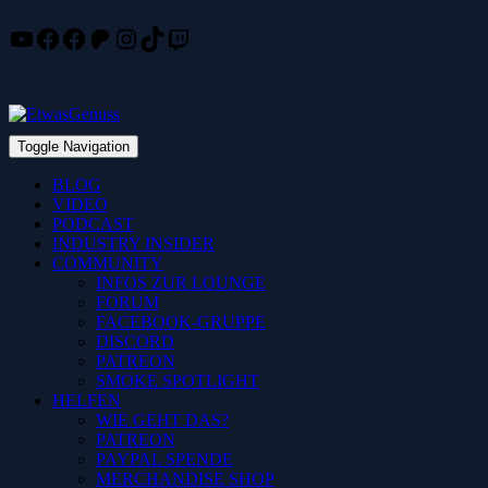
YouTube
Facebook
Facebook
Patreon
Instagram
TikTok
Twitch
Skip
to
content
Toggle Navigation
BLOG
VIDEO
PODCAST
INDUSTRY INSIDER
COMMUNITY
INFOS ZUR LOUNGE
FORUM
FACEBOOK-GRUPPE
DISCORD
PATREON
SMOKE SPOTLIGHT
HELFEN
WIE GEHT DAS?
PATREON
PAYPAL SPENDE
MERCHANDISE SHOP