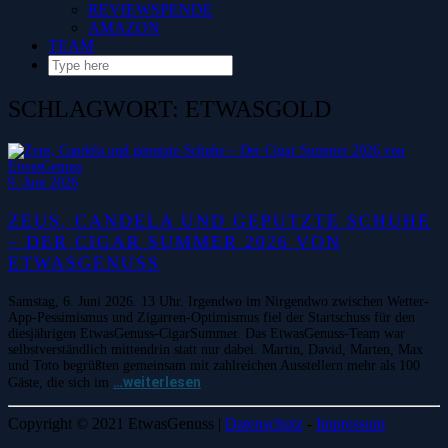
REVIEWSPENDE
AMAZON
TEAM
SCHLAGWORT:
ETWASGOLD
9. Juni 2026
ZEUS, CANDELA UND GEPUTZTE SCHUHE
– DER CIGAR SUMMER 2026 VON
ETWASGENUSS
Samstag, 6. Juni 2026. 13 Uhr. Irgendwo im Nirgendwo zwischen Wetter-
App-Pessimismus und Zigarren-Optimismus fiel der Startschuss für den
diesjährigen EtwasGenuss-CigarSummer. Das EtwasGenuss-Team war
selbstverständlich mittendrin statt nur dabei. Martin, David, Marten, Max
und Toto begrüßten gemeinsam mit zahlreichen Ausstellern mehr als 100
…weiterlesen
Gäste, die sich im
Copyright © 2021 EtwasGenuss |
Datenschutz
-
Impressum