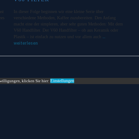
st
In dieser Folge beginnen wir eine kleine Serie über
ees
verschiedene Methoden, Kaffee zuzubereiten. Den Anfang
macht eine der simpleren, aber sehr guten Methoden: Mit dem
V60 Handfilter. Der V60 Handfilter – ob aus Keramik oder
…
Plastik – ist einfach zu nutzen und vor allem auch
weiterlesen
willigungen, klicken Sie hier:
Einstellungen