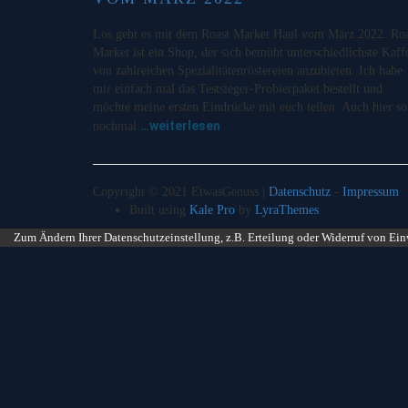
Los geht es mit dem Roast Market Haul vom März 2022. Roa
Market ist ein Shop, der sich bemüht unterschiedlichste Kaff
von zahlreichen Spezialitätenröstereien anzubieten. Ich habe
mir einfach mal das Testsieger-Probierpaket bestellt und
möchte meine ersten Eindrücke mit euch teilen. Auch hier so
…weiterlesen
nochmal
Copyright © 2021 EtwasGenuss |
Datenschutz
-
Impressum
Built using
Kale Pro
by
LyraThemes
.
Zum Ändern Ihrer Datenschutzeinstellung, z.B. Erteilung oder Widerruf von Ein