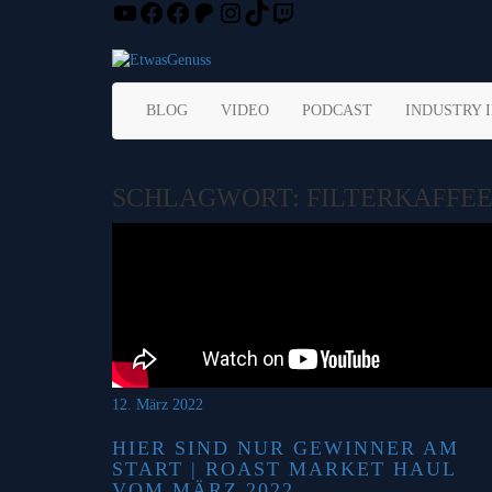
YouTube
Facebook
Facebook
Patreon
Instagram
TikTok
Twitch
Skip
to
content
BLOG
VIDEO
PODCAST
INDUSTRY 
SCHLAGWORT:
FILTERKAFFE
12. März 2022
HIER SIND NUR GEWINNER AM
START | ROAST MARKET HAUL
VOM MÄRZ 2022