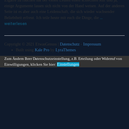
Zigarre zu rauchen hat bei vielen Leuten einen schlechten Ruf und ja,
einige Argumente lassen sich nicht von der Hand weisen. Auf der anderen
Seite ist es aber auch eine Leidenschaft, die sich wieder wachsender
…
Beliebtheit erfreut. Ich teile heute mit euch die Dinge, die
weiterlesen
Copyright © 2021 EtwasGenuss |
Datenschutz
-
Impressum
Built using
Kale Pro
by
LyraThemes
.
Zum Ändern Ihrer Datenschutzeinstellung, z.B. Erteilung oder Widerruf von
Einwilligungen, klicken Sie hier:
Einstellungen