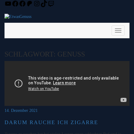
YouTube
Facebook
Facebook
Patreon
Instagram
TikTok
Twitch
Skip
to
content
Toggle
Navigati
SCHLAGWORT:
GENUSS
14. Dezember 2021
DARUM RAUCHE ICH ZIGARRE