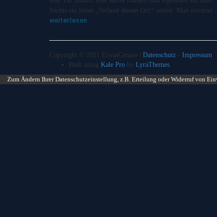
eine Tür zufällt, eine Kerze flackert und irgendwo aus dem
Nichts ein leises „Verlasst diesen Ort!“ ertönt. Man erwartet
weiterlesen
Copyright © 2021 EtwasGenuss |
Datenschutz
-
Impressum
Built using
Kale Pro
by
LyraThemes
.
Zum Ändern Ihrer Datenschutzeinstellung, z.B. Erteilung oder Widerruf von Ein