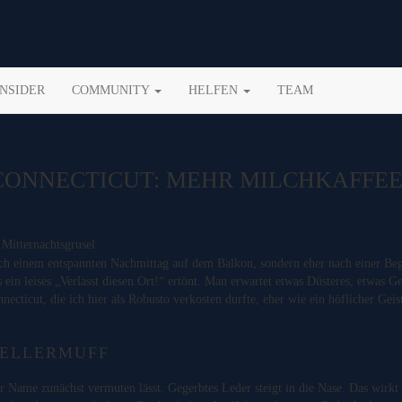
INSIDER
COMMUNITY
HELFEN
TEAM
ONNECTICUT: MEHR MILCHKAFFEE
ach einem entspannten Nachmittag auf dem Balkon, sondern eher nach einer Bege
 ein leises „Verlasst diesen Ort!“ ertönt. Man erwartet etwas Düsteres, etwas G
necticut, die ich hier als Robusto verkosten durfte, eher wie ein höflicher Gei
KELLERMUFF
er Name zunächst vermuten lässt. Gegerbtes Leder steigt in die Nase. Das wirkt