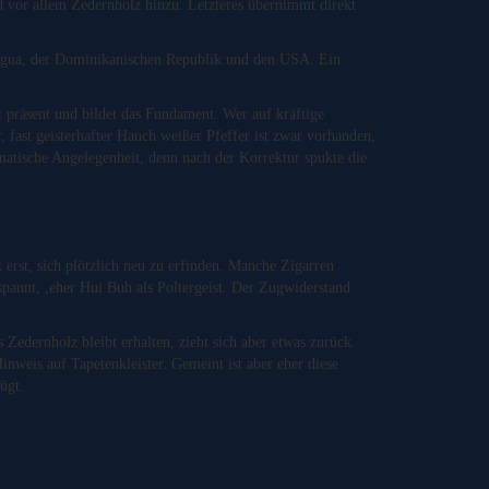
 vor allem Zedernholz hinzu. Letzteres übernimmt direkt
ragua, der Dominikanischen Republik und den USA. Ein
t präsent und bildet das Fundament. Wer auf kräftige
 fast geisterhafter Hauch weißer Pfeffer ist zwar vorhanden,
matische Angelegenheit, denn nach der Korrektur spukte die
 erst, sich plötzlich neu zu erfinden. Manche Zigarren
spannt, ,eher Hui Buh als Poltergeist. Der Zugwiderstand
edernholz bleibt erhalten, zieht sich aber etwas zurück.
inweis auf Tapetenkleister. Gemeint ist aber eher diese
ügt.