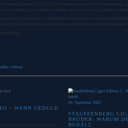
durchaus sympathisch. Für 9,50 Euro bekommt man hier einen unaufgeregt au
 bei der Ghost: Ein feinadriges Deckblatt, ein fantastischer Zugwiderstand und
aus dem Zigarrenjenseits. Tatsächlich bekommt man eher einen stillen Begleit
sessel sitzt und sich denkt: Heute machen wir einfach mal nichts Aufregendes.
gs-Exemplar.
urkha
,
robusto
16. September 2025
TO – WENN GEDULD
STAUFFENBERG CIG
BRÜDER: WARUM D
BEHÄLT.
lein der Name Platinum Nova Classic