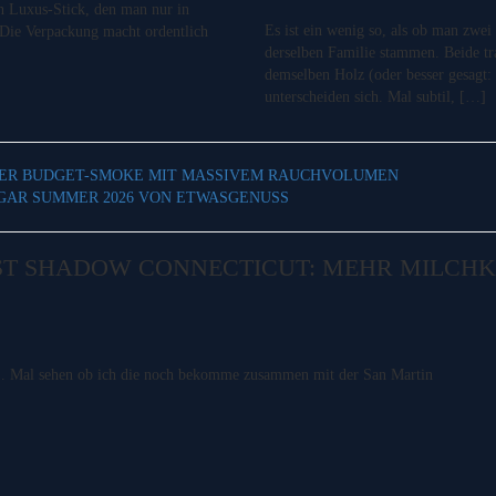
in Luxus-Stick, den man nur in
Es ist ein wenig so, als ob man zwei
. Die Verpackung macht ordentlich
derselben Familie stammen. Beide tr
demselben Holz (oder besser gesagt:
unterscheiden sich. Mal subtil, […]
HER BUDGET-SMOKE MIT MASSIVEM RAUCHVOLUMEN
IGAR SUMMER 2026 VON ETWASGENUSS
ST SHADOW CONNECTICUT: MEHR MILCHK
ch . Mal sehen ob ich die noch bekomme zusammen mit der San Martin