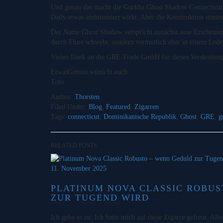
Und genau das macht die Gurkha Ghost Shadow Connecticut 
Daily etwas ambitioniert wirkt. Aber die Konstruktion stimmt
Der Name Ghost Shadow verspricht zunächst eine Erscheinung 
durch Flure schwebt, sondern vermutlich eher in einem Leder
Vielen Dank an die GRE Trade GmbH für dieses Verskostun
EtwasGenuss wünscht euch
Toto
Author:
Thorsten
Filed Under:
Blog
,
Featured
,
Zigarren
Tags:
connecticut
,
Dominikanische Republik
,
Ghost
,
GRE
,
g
RELATED POSTS
11. November 2025
PLATINUM NOVA CLASSIC ROBUS
ZUR TUGEND WIRD
Ich gebe es zu: Ich hatte mich auf diese Zigarre gefreut. Al