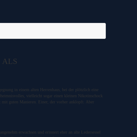
 ALS
gnung in einem alten Herrenhaus, bei der plötzlich eine
eheimnisvolles, vielleicht sogar einen kleinen Nikotinschock
st mit guten Manieren. Einer, der vorher anklopft. Aber
 angenehm erwachsen und erinnert eher an alte Ledersessel