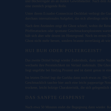
und Bücherregale als an dunkle Gewölbekeller. Nach dem Ans
eine ziemlich prägende Rolle.
Unter ihrem Ecuador-Connecticut-Deckblatt verbirgt die G
durchaus internationales Aufgebot, das sich allerdings nicht
Nach dem Anzünden zeigt die Ghost schnell, wohin die Reise 
Pfefferattacken oder spontane Geschmacksexplosionen wartet,
hält sich aber sehr dezent im Hintergrund. Noch im ersten D
Ghost nicht mehr herum, sondern brannte zuverlässig ab wie
HUI BUH ODER POLTERGEIST?
Das zweite Drittel bringt wieder Zedernholz, dazu sanfte Nus
wechseln ihre Persönlichkeit im Verlauf mehrmals. Die Ghost
liegt ungefähr bei fünfzig Prozent und ist damit genau in e
Im letzten Drittel legt die Gurkha dann noch etwas zu. Die 
Geschmacklich tauchte hier auch eine leicht pappeartige Note
trockene, leicht holzige Charakteristik, die sich gelegentlic
DAS SANFTE GESPENST
Nach etwa 50 Minuten endet die Begegnung dann wieder. Kein 