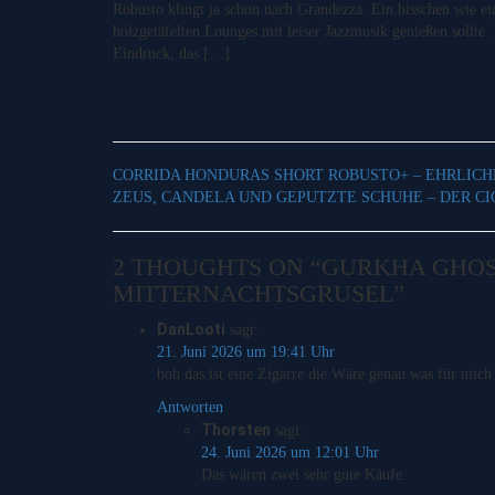
Robusto klingt ja schon nach Grandezza. Ein bisschen wie e
holzgetäfelten Lounges mit leiser Jazzmusik genießen sollte
Eindruck, das […]
CORRIDA HONDURAS SHORT ROBUSTO+ – EHRLIC
ZEUS, CANDELA UND GEPUTZTE SCHUHE – DER C
2 THOUGHTS ON “GURKHA GHO
MITTERNACHTSGRUSEL”
DanLooti
sagt:
21. Juni 2026 um 19:41 Uhr
boh das ist eine Zigarre die Wäre genau was für mi
Antworten
Thorsten
sagt:
24. Juni 2026 um 12:01 Uhr
Das wären zwei sehr gute Käufe.