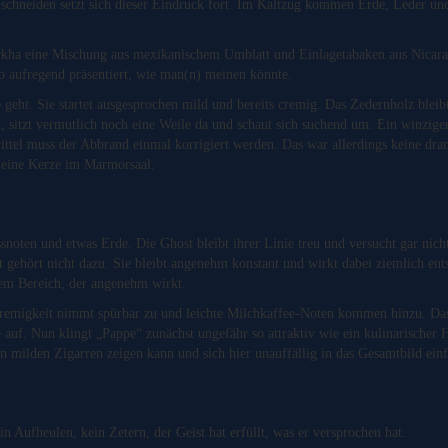
chneiden setzt sich dieser Eindruck fort. Im Kaltzug kommen Erde, Leder und
urkha eine Mischung aus mexikanischem Umblatt und Einlagetabaken aus Nica
 so aufregend präsentiert, wie man(n) meinen könnte.
geht. Sie startet ausgesprochen mild und bereits cremig. Das Zedernholz bleib
 sitzt vermutlich noch eine Weile da und schaut sich suchend um. Ein winziger,
rittel muss der Abbrand einmal korrigiert werden. Das war allerdings keine dra
 eine Kerze im Marmorsaal.
snoten und etwas Erde. Die Ghost bleibt ihrer Linie treu und versucht gar nicht
 gehört nicht dazu. Sie bleibt angenehm konstant und wirkt dabei ziemlich ent
inem Bereich, der angenehm wirkt.
Cremigkeit nimmt spürbar zu und leichte Milchkaffee-Noten kommen hinzu. Das Z
 auf. Nun klingt „Pappe“ zunächst ungefähr so attraktiv wie ein kulinarischer H
h in milden Zigarren zeigen kann und sich hier unauffällig in das Gesamtbild einf
Aufheulen, kein Zetern, der Geist hat erfüllt, was er versprochen hat.