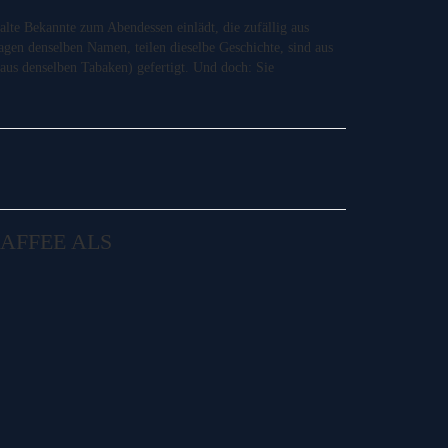
 alte Bekannte zum Abendessen einlädt, die zufällig aus
agen denselben Namen, teilen dieselbe Geschichte, sind aus
 aus denselben Tabaken) gefertigt. Und doch: Sie
AFFEE ALS