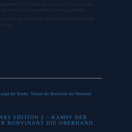
fregenden Daily Smoke. Auch wenn der Preis für einen
 ein feines, fast schemenhaftes Geschmackserlebnis.
er für knapp eine Stunde. Einen Geist, der nicht nachts
 Gut so!
ARS EDITION 2 – KAMPF DER
ER BONVINANT DIE OBERHAND