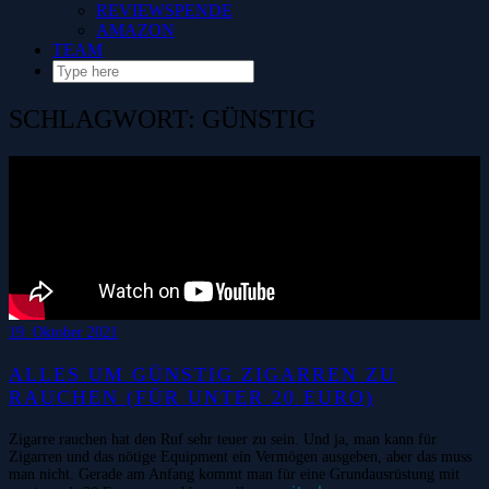
REVIEWSPENDE
AMAZON
TEAM
SCHLAGWORT:
GÜNSTIG
19. Oktober 2021
ALLES UM GÜNSTIG ZIGARREN ZU
RAUCHEN (FÜR UNTER 20 EURO)
Zigarre rauchen hat den Ruf sehr teuer zu sein. Und ja, man kann für
Zigarren und das nötige Equipment ein Vermögen ausgeben, aber das muss
man nicht. Gerade am Anfang kommt man für eine Grundausrüstung mit