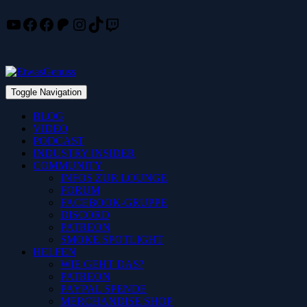
YouTube
Facebook
Facebook
Patreon
Instagram
TikTok
Twitch
Skip
to
content
Toggle Navigation
BLOG
VIDEO
PODCAST
INDUSTRY INSIDER
COMMUNITY
INFOS ZUR LOUNGE
FORUM
FACEBOOK-GRUPPE
DISCORD
PATREON
SMOKE SPOTLIGHT
HELFEN
WIE GEHT DAS?
PATREON
PAYPAL SPENDE
MERCHANDISE SHOP