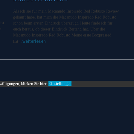
Als ich sie für mein Macanudo Inspirado Red Robusto Review
gekauft habe, hat mich die Macanudo Inspirado Red Robusto
ist
schon beim ersten Eindruck überzeugt. Heute finde ich für
r
euch heraus, ob dieser Eindruck Bestand hat. Über die
Macanudo Inspirado Red Robusto Meine erste Boxpressed
…weiterlesen
hat
willigungen, klicken Sie hier:
Einstellungen