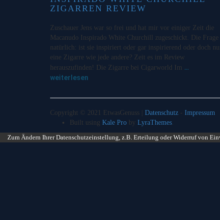
ZIGARREN REVIEW
Zuschauer Jens war so frei und hat mir vor einiger Zeit die
Macanudo Inspirado White Churchill zugeschickt. Die Frage 
natürlich: ist sie inspiriert oder gar inspirierend oder doch nu
eine Zigarre wie jede andere? Zeit es im Review
…
herauszufinden! Die Zigarre bei Cigarworld Im
weiterlesen
Copyright © 2021 EtwasGenuss |
Datenschutz
-
Impressum
Built using
Kale Pro
by
LyraThemes
.
Zum Ändern Ihrer Datenschutzeinstellung, z.B. Erteilung oder Widerruf von Ein