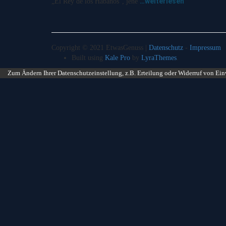
…weiterlesen
„El Rey de los Habanos“, jene
Copyright © 2021 EtwasGenuss |
Datenschutz
-
Impressum
Built using
Kale Pro
by
LyraThemes
.
Zum Ändern Ihrer Datenschutzeinstellung, z.B. Erteilung oder Widerruf von Ein