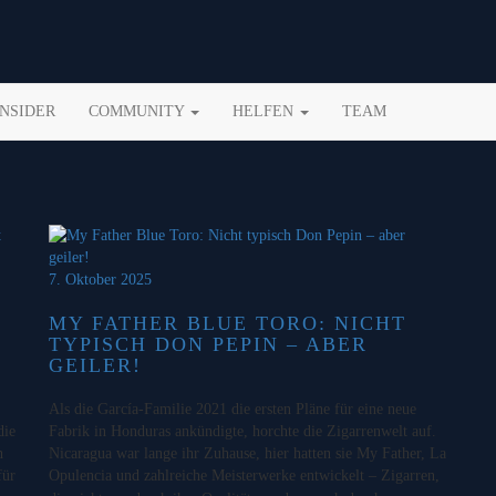
INSIDER
COMMUNITY
HELFEN
TEAM
7. Oktober 2025
MY FATHER BLUE TORO: NICHT
TYPISCH DON PEPIN – ABER
GEILER!
Als die García-Familie 2021 die ersten Pläne für eine neue
die
Fabrik in Honduras ankündigte, horchte die Zigarrenwelt auf.
h
Nicaragua war lange ihr Zuhause, hier hatten sie My Father, La
für
Opulencia und zahlreiche Meisterwerke entwickelt – Zigarren,