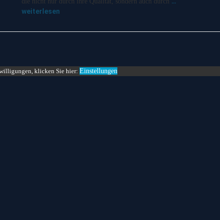
…
die nicht nur durch ihre Qualität, sondern auch durch
weiterlesen
willigungen, klicken Sie hier:
Einstellungen