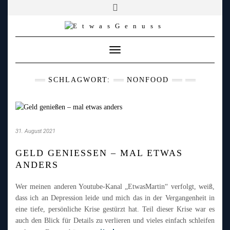
YOUTUBE
FACEBOOK
FACEBOOK
PATREON
INSTAGRAM
TIKTOK
TWITCH
Skip
to
content
Toggle
Navigation
SCHLAGWORT:
NONFOOD
31. August 2021
GELD GENIESSEN – MAL ETWAS A
NDERS
Wer meinen anderen Youtube-Kanal „EtwasMartin“ verfolgt, weiß,
dass ich an Depression leide und mich das in der Vergangenheit in
eine tiefe, persönliche Krise gestürzt hat. Teil dieser Krise war es
auch den Blick für Details zu verlieren und vieles einfach schleifen