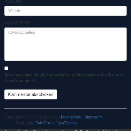
WEBSITE
KOMMENTAR
Save my name, email, and website in this browser for the next
time I comment.
Copyright © 2021 EtwasGenuss |
Datenschutz
-
Impressum
Built using
Kale Pro
by
LyraThemes
.