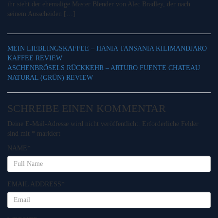
ihr steht der ehemalige Master Blender von Alec Bradley, der nach
seinem Ausscheiden […]
MEIN LIEBLINGSKAFFEE – HANIA TANSANIA KILIMANDJARO
KAFFEE REVIEW
ASCHENBRÖSELS RÜCKKEHR – ARTURO FUENTE CHATEAU
NATURAL (GRÜN) REVIEW
SCHREIBE EINEN KOMMENTAR
Deine E-Mail-Adresse wird nicht veröffentlicht.
Erforderliche Felder
sind mit
*
markiert
NAME
*
EMAIL ADDRESS
*