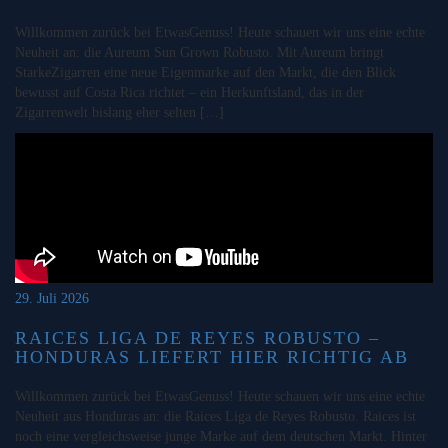
Willkommen zurück bei EtwasGenuss! Heute schauen wir uns eine echte
Neuheit an: die Aureum Sun Grown Robusto. Mit Aureum bringt
StarkeZigarren eine neue Eigenmarke auf den Markt, die den Blick
bewusst auf Costa Rica richtet – ein Herkunftsland, das in der
Zigarrenwelt bislang eher selten […]
29. Juli 2026
RAICES LIGA DE REYES ROBUSTO –
HONDURAS LIEFERT HIER RICHTIG AB
Willkommen zurück bei EtwasGenuss! Heute schauen wir uns eine echte
Neuheit aus Honduras an: die Raices Liga de Reyes Robusto. Raices ist
noch eine vergleichsweise junge Marke auf dem deutschen Markt. Hinter