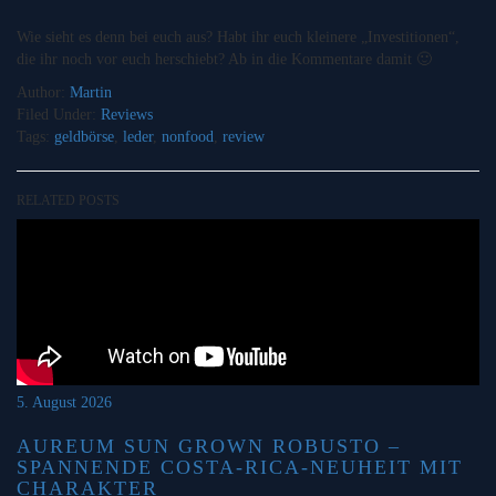
Wie sieht es denn bei euch aus? Habt ihr euch kleinere „Investitionen“,
die ihr noch vor euch herschiebt? Ab in die Kommentare damit 🙂
Author:
Martin
Filed Under:
Reviews
Tags:
geldbörse
,
leder
,
nonfood
,
review
RELATED POSTS
5. August 2026
AUREUM SUN GROWN ROBUSTO –
SPANNENDE COSTA-RICA-NEUHEIT MIT
CHARAKTER