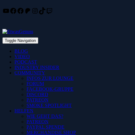
YouTube
Facebook
Facebook
Patreon
Instagram
TikTok
Twitch
Skip
to
content
Toggle Navigation
BLOG
VIDEO
PODCAST
INDUSTRY INSIDER
COMMUNITY
INFOS ZUR LOUNGE
FORUM
FACEBOOK-GRUPPE
DISCORD
PATREON
SMOKE SPOTLIGHT
HELFEN
WIE GEHT DAS?
PATREON
PAYPAL SPENDE
MERCHANDISE SHOP