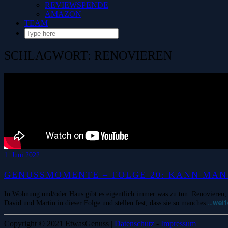
REVIEWSPENDE
AMAZON
TEAM
SCHLAGWORT:
RENOVIEREN
1. Juni 2022
GENUSSMOMENTE – FOLGE 20: KANN MAN
In Wohnung und/oder Haus gibt es eigentlich immer was zu tun. Renovieren, 
…weit
David und Martin in dieser Folge und stellen fest, dass sie so manches
Copyright © 2021 EtwasGenuss |
Datenschutz
-
Impressum